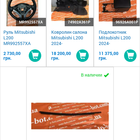
MR992557XA
74902A361P
96926A001P
Руль Mitsubishi
Ковролин салона
Подлокотник
L200
Mitsubishi L200
Mitsubishi L200
MR992557XA
2024-
2024-
2 730,00
18 200,00
11 375,00
грн.
грн.
грн.
Купить
Купить
Ку
В наличии