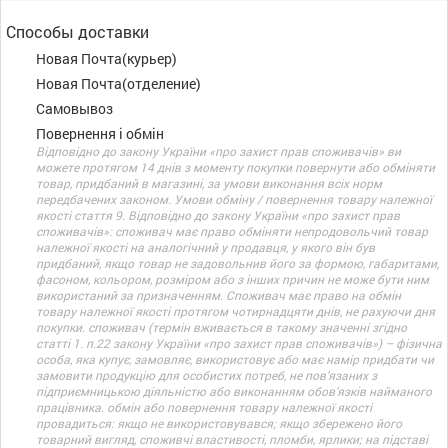
Способы доставки
Новая Почта(курьер)
Новая Почта(отделение)
Самовывоз
Повернення і обмін
Відповідно до закону України «про захист прав споживачів» ви
можете протягом 14 днів з моменту покупки повернути або обміняти
товар, придбаний в магазині, за умови виконання всіх норм
передбачених законом. Умови обміну / повернення товару належної
якості стаття 9. Відповідно до закону України «про захист прав
споживачів»: споживач має право обміняти непродовольчий товар
належної якості на аналогічний у продавця, у якого він був
придбаний, якщо товар не задовольнив його за формою, габаритами,
фасоном, кольором, розміром або з інших причин не може бути ним
використаний за призначенням. Споживач має право на обмін
товару належної якості протягом чотирнадцяти днів, не рахуючи дня
покупки. споживач (термін вживається в такому значенні згідно
статті 1. п.22 закону України «про захист прав споживачів») – фізична
особа, яка купує, замовляє, використовує або має намір придбати чи
замовити продукцію для особистих потреб, не пов’язаних з
підприємницькою діяльністю або виконанням обов’язків найманого
працівника. обмін або повернення товару належної якості
провадиться: якщо не використовувався; якщо збережено його
товарний вигляд, споживчі властивості, пломби, ярлики; на підставі