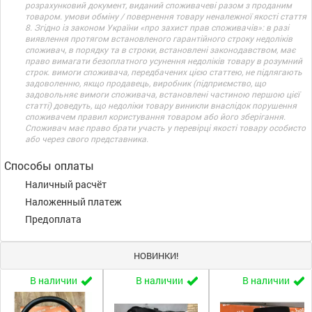
розрахунковий документ, виданий споживачеві разом з проданим
товаром. умови обміну / повернення товару неналежної якості стаття
8. Згідно із законом України «про захист прав споживачів»: в разі
виявлення протягом встановленого гарантійного строку недоліків
споживач, в порядку та в строки, встановлені законодавством, має
право вимагати безоплатного усунення недоліків товару в розумний
строк. вимоги споживача, передбачених цією статтею, не підлягають
задоволенню, якщо продавець, виробник (підприємство, що
задовольняє вимоги споживача, встановлені частиною першою цієї
статті) доведуть, що недоліки товару виникли внаслідок порушення
споживачем правил користування товаром або його зберігання.
Споживач має право брати участь у перевірці якості товару особисто
або через свого представника.
Способы оплаты
Наличный расчёт
Наложенный платеж
Предоплата
НОВИНКИ!
В наличии
В наличии
В наличии