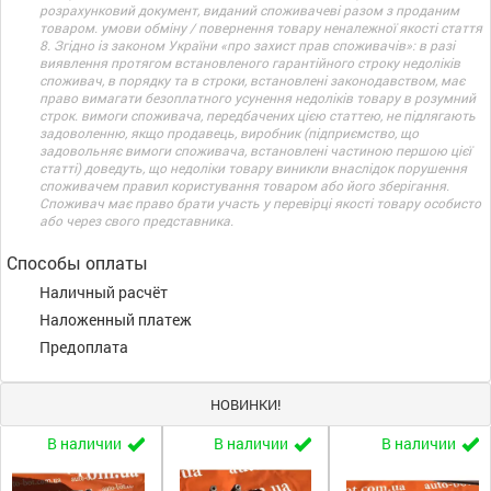
розрахунковий документ, виданий споживачеві разом з проданим
товаром. умови обміну / повернення товару неналежної якості стаття
8. Згідно із законом України «про захист прав споживачів»: в разі
виявлення протягом встановленого гарантійного строку недоліків
споживач, в порядку та в строки, встановлені законодавством, має
право вимагати безоплатного усунення недоліків товару в розумний
строк. вимоги споживача, передбачених цією статтею, не підлягають
задоволенню, якщо продавець, виробник (підприємство, що
задовольняє вимоги споживача, встановлені частиною першою цієї
статті) доведуть, що недоліки товару виникли внаслідок порушення
споживачем правил користування товаром або його зберігання.
Споживач має право брати участь у перевірці якості товару особисто
або через свого представника.
Способы оплаты
Наличный расчёт
Наложенный платеж
Предоплата
НОВИНКИ!
В наличии
В наличии
В наличии