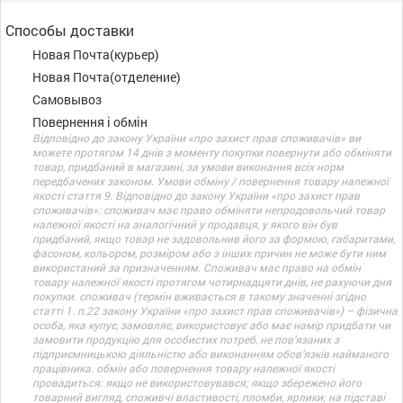
Способы доставки
Новая Почта(курьер)
Новая Почта(отделение)
Самовывоз
Повернення і обмін
Відповідно до закону України «про захист прав споживачів» ви
можете протягом 14 днів з моменту покупки повернути або обміняти
товар, придбаний в магазині, за умови виконання всіх норм
передбачених законом. Умови обміну / повернення товару належної
якості стаття 9. Відповідно до закону України «про захист прав
споживачів»: споживач має право обміняти непродовольчий товар
належної якості на аналогічний у продавця, у якого він був
придбаний, якщо товар не задовольнив його за формою, габаритами,
фасоном, кольором, розміром або з інших причин не може бути ним
використаний за призначенням. Споживач має право на обмін
товару належної якості протягом чотирнадцяти днів, не рахуючи дня
покупки. споживач (термін вживається в такому значенні згідно
статті 1. п.22 закону України «про захист прав споживачів») – фізична
особа, яка купує, замовляє, використовує або має намір придбати чи
замовити продукцію для особистих потреб, не пов’язаних з
підприємницькою діяльністю або виконанням обов’язків найманого
працівника. обмін або повернення товару належної якості
провадиться: якщо не використовувався; якщо збережено його
товарний вигляд, споживчі властивості, пломби, ярлики; на підставі