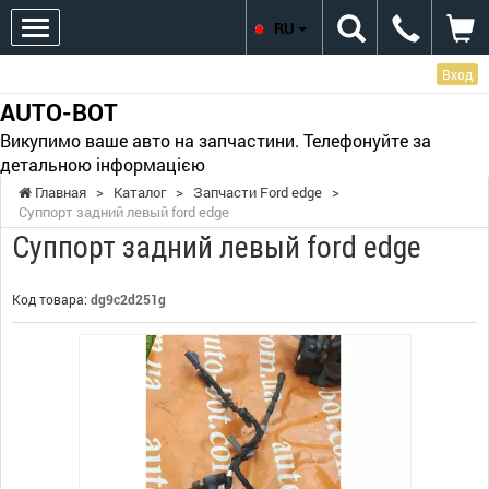
RU
Вход
AUTO-BOT
Викупимо ваше авто на запчастини. Телефонуйте за
детальною інформацією
Главная
>
Каталог
>
Запчасти Ford edge
>
Суппорт задний левый ford edge
Суппорт задний левый ford edge
Код товара:
dg9c2d251g