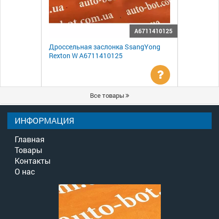
A6711410125
Дроссельная заслонка SsangYong
Rexton W A6711410125
Уточнить
Все товары
цену
ИНФОРМАЦИЯ
Главная
Товары
Контакты
О нас