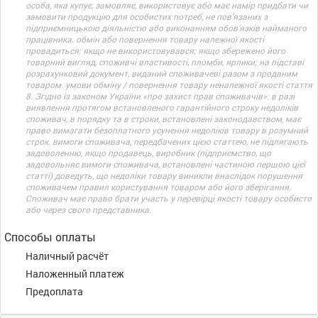
особа, яка купує, замовляє, використовує або має намір придбати чи
замовити продукцію для особистих потреб, не пов’язаних з
підприємницькою діяльністю або виконанням обов’язків найманого
працівника. обмін або повернення товару належної якості
провадиться: якщо не використовувався; якщо збережено його
товарний вигляд, споживчі властивості, пломби, ярлики; на підставі
розрахунковий документ, виданий споживачеві разом з проданим
товаром. умови обміну / повернення товару неналежної якості стаття
8. Згідно із законом України «про захист прав споживачів»: в разі
виявлення протягом встановленого гарантійного строку недоліків
споживач, в порядку та в строки, встановлені законодавством, має
право вимагати безоплатного усунення недоліків товару в розумний
строк. вимоги споживача, передбачених цією статтею, не підлягають
задоволенню, якщо продавець, виробник (підприємство, що
задовольняє вимоги споживача, встановлені частиною першою цієї
статті) доведуть, що недоліки товару виникли внаслідок порушення
споживачем правил користування товаром або його зберігання.
Споживач має право брати участь у перевірці якості товару особисто
або через свого представника.
Способы оплаты
Наличный расчёт
Наложенный платеж
Предоплата