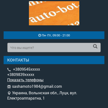
Пн- Пт, 09:00 - 21:00
КОНТАКТЫ
+3809545xxxxx
+3809839xxxxx
Показать телефоны
s
ash
amo
to1
984
@gm
ail
.co
m
Украина, Волынская обл., Луцк, вул.
Електроаппаратна, 1