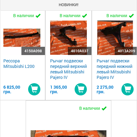
НОВИНКИ!
В наличии
В наличии
В наличии
4150A098
4010A037
4013A209
Рессора
Рычаг подвески
Рычаг подвески
Mitsubishi L200
передний верхний
передний нижний
левый Mitsubishi
левый Mitsubishi
Pajero IV
Pajero IV
6 825,00
1 365,00
2 275,00
грн.
грн.
грн.
Купить
Купить
Ку
В наличии