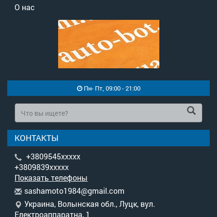
О нас
Пн- Пт, 09:00 - 21:00
КОНТАКТЫ
+3809545xxxxx
+3809839xxxxx
Показать телефоны
s
ash
amo
to1
984
@gm
ail
.co
m
Украина, Волынская обл., Луцк, вул.
Електроаппаратна, 1