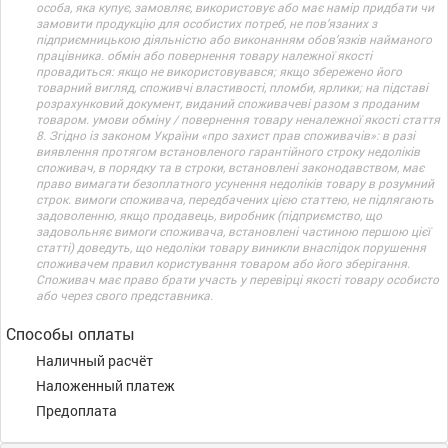
особа, яка купує, замовляє, використовує або має намір придбати чи
замовити продукцію для особистих потреб, не пов’язаних з
підприємницькою діяльністю або виконанням обов’язків найманого
працівника. обмін або повернення товару належної якості
провадиться: якщо не використовувався; якщо збережено його
товарний вигляд, споживчі властивості, пломби, ярлики; на підставі
розрахунковий документ, виданий споживачеві разом з проданим
товаром. умови обміну / повернення товару неналежної якості стаття
8. Згідно із законом України «про захист прав споживачів»: в разі
виявлення протягом встановленого гарантійного строку недоліків
споживач, в порядку та в строки, встановлені законодавством, має
право вимагати безоплатного усунення недоліків товару в розумний
строк. вимоги споживача, передбачених цією статтею, не підлягають
задоволенню, якщо продавець, виробник (підприємство, що
задовольняє вимоги споживача, встановлені частиною першою цієї
статті) доведуть, що недоліки товару виникли внаслідок порушення
споживачем правил користування товаром або його зберігання.
Споживач має право брати участь у перевірці якості товару особисто
або через свого представника.
Способы оплаты
Наличный расчёт
Наложенный платеж
Предоплата