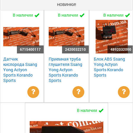
НОВИНКИ!
В наличии
В наличии
В наличии
6715400117
2420032210
4892032000
Датчик
Приемная труба
Блок ABS Ssang
кислорода Ssang
глушителя Ssang
Yong Actyon
Yong Actyon
Yong Actyon
Sports Korando
Sports Korando
Sports Korando
Sports
Sports
Sports
Уточнить
Уточнить
Ут
В наличии
цену
цену
цен