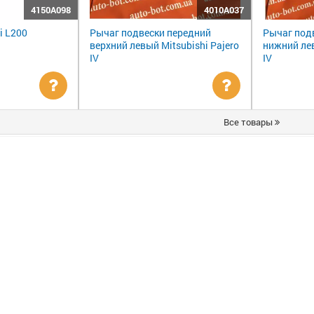
4150A098
4010A037
i L200
Рычаг подвески передний
Рычаг под
верхний левый Mitsubishi Pajero
нижний лев
IV
IV
Уточнить
Уточнить
Все товары
цену
цену