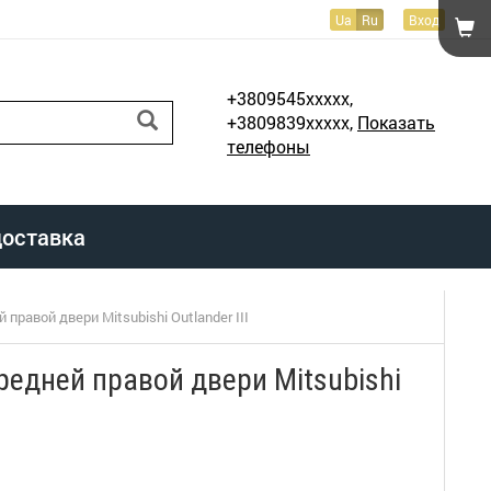
Ua
Ru
Вход
+3809545xxxxx,
+3809839xxxxx,
Показать
телефоны
доставка
равой двери Mitsubishi Outlander III
едней правой двери Mitsubishi