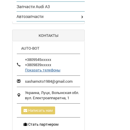
Запчасти Audi A3
Автозапчасти
КОНТАКТЫ
AUTO-BOT
+3809545xxxxx
+3809839xxxxx
Показать телефоны
sashamoto1984@gmail.com
Украина,
Луцк
,
Волынская обл.
вул. Електроаппаратна, 1
Написать нам
Стать партнером