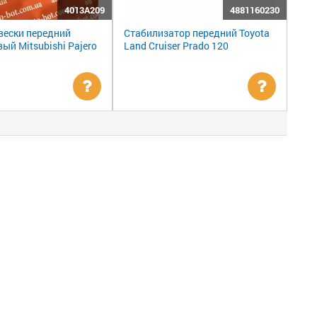
4013A209
4881160230
вески передний
Стабилизатор передний Toyota
ый Mitsubishi Pajero
Land Cruiser Prado 120
Уточнить
Уточни
цену
цену