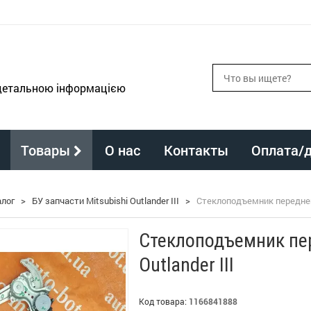
 детальною інформацією
Товары
О нас
Контакты
Оплата/
алог
>
БУ запчасти Mitsubishi Outlander III
>
Стеклоподъемник передней п
Стеклоподъемник пер
Outlander III
Код товара:
1166841888