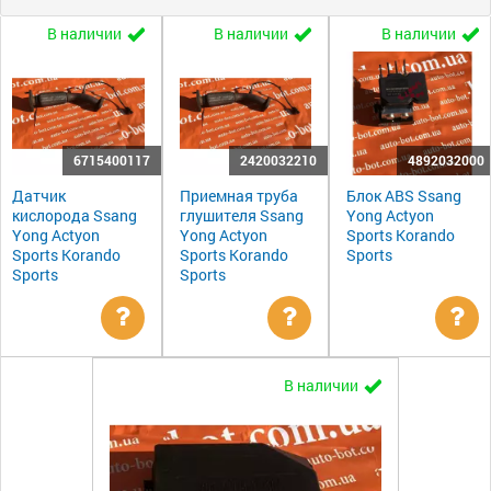
В наличии
В наличии
В наличии
6715400117
2420032210
4892032000
Датчик
Приемная труба
Блок ABS Ssang
кислорода Ssang
глушителя Ssang
Yong Actyon
Yong Actyon
Yong Actyon
Sports Korando
Sports Korando
Sports Korando
Sports
Sports
Sports
Уточнить
Уточнить
Ут
В наличии
цену
цену
цен