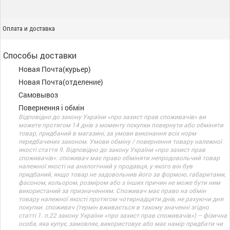
Оплата и доставка
Способы доставки
Новая Почта(курьер)
Новая Почта(отделение)
Самовывоз
Повернення і обмін
Відповідно до закону України «про захист прав споживачів» ви
можете протягом 14 днів з моменту покупки повернути або обміняти
товар, придбаний в магазині, за умови виконання всіх норм
передбачених законом. Умови обміну / повернення товару належної
якості стаття 9. Відповідно до закону України «про захист прав
споживачів»: споживач має право обміняти непродовольчий товар
належної якості на аналогічний у продавця, у якого він був
придбаний, якщо товар не задовольнив його за формою, габаритами,
фасоном, кольором, розміром або з інших причин не може бути ним
використаний за призначенням. Споживач має право на обмін
товару належної якості протягом чотирнадцяти днів, не рахуючи дня
покупки. споживач (термін вживається в такому значенні згідно
статті 1. п.22 закону України «про захист прав споживачів») – фізична
особа, яка купує, замовляє, використовує або має намір придбати чи