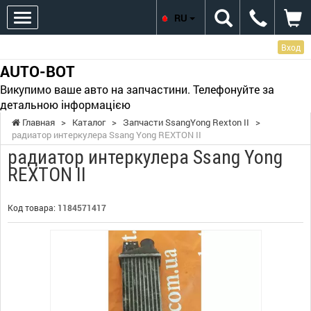
RU
Вход
AUTO-BOT
Викупимо ваше авто на запчастини. Телефонуйте за
детальною інформацією
Главная
>
Каталог
>
Запчасти SsangYong Rexton II
>
радиатор интеркулера Ssang Yong REXTON II
радиатор интеркулера Ssang Yong
REXTON II
Код товара:
1184571417