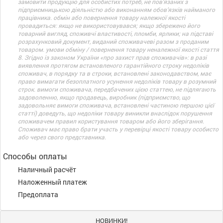
замовити продукцію для особистих потреб, не пов’язаних з
підприємницькою діяльністю або виконанням обов’язків найманого
працівника. обмін або повернення товару належної якості
провадиться: якщо не використовувався; якщо збережено його
товарний вигляд, споживчі властивості, пломби, ярлики; на підставі
розрахунковий документ, виданий споживачеві разом з проданим
товаром. умови обміну / повернення товару неналежної якості стаття
8. Згідно із законом України «про захист прав споживачів»: в разі
виявлення протягом встановленого гарантійного строку недоліків
споживач, в порядку та в строки, встановлені законодавством, має
право вимагати безоплатного усунення недоліків товару в розумний
строк. вимоги споживача, передбачених цією статтею, не підлягають
задоволенню, якщо продавець, виробник (підприємство, що
задовольняє вимоги споживача, встановлені частиною першою цієї
статті) доведуть, що недоліки товару виникли внаслідок порушення
споживачем правил користування товаром або його зберігання.
Споживач має право брати участь у перевірці якості товару особисто
або через свого представника.
Способы оплаты
Наличный расчёт
Наложенный платеж
Предоплата
НОВИНКИ!