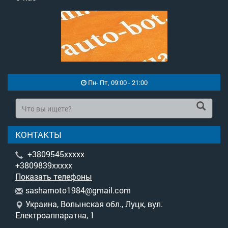
Пн- Пт, 09:00 - 21:00
КОНТАКТЫ
+3809545xxxxx
+3809839xxxxx
Показать телефоны
s
ash
amo
to1
984
@gm
ail
.co
m
Украина, Волынская обл., Луцк, вул.
Електроаппаратна, 1