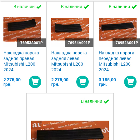
В наличии
В наличии
В наличии
76953A001P
76954A001P
76952A001P
Накладка порога
Накладка порога
Накладка порога
задняя правая
задняя левая
передняя левая
Mitsubishi L200
Mitsubishi L200
Mitsubishi L200
2024-
2024-
2024-
2 275,00
2 275,00
3 185,00
грн.
грн.
грн.
Купить
Купить
Ку
В наличии