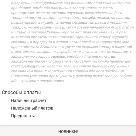
підприємницькою діяльністю або виконанням обов’язків найманого
працівника. обмін або повернення товару належної якості
провадиться: якщо не використовувався; якщо збережено його
товарний вигляд, споживчі властивості, пломби, ярлики; на підставі
розрахунковий документ, виданий споживачеві разом з проданим
товаром. умови обміну / повернення товару неналежної якості стаття
8. Згідно із законом України «про захист прав споживачів»: в разі
виявлення протягом встановленого гарантійного строку недоліків
споживач, в порядку та в строки, встановлені законодавством, має
право вимагати безоплатного усунення недоліків товару в розумний
строк. вимоги споживача, передбачених цією статтею, не підлягають
задоволенню, якщо продавець, виробник (підприємство, що
задовольняє вимоги споживача, встановлені частиною першою цієї
статті) доведуть, що недоліки товару виникли внаслідок порушення
споживачем правил користування товаром або його зберігання.
Споживач має право брати участь у перевірці якості товару особисто
або через свого представника.
Способы оплаты
Наличный расчёт
Наложенный платеж
Предоплата
НОВИНКИ!