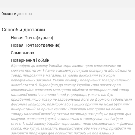
Оплата и доставка
Способы доставки
Новая Почта(курьер)
Новая Почта(отделение)
Самовывоз
Повернення і обмін
Відповідно до закону України «про захист прав споживачів» ви
можете протягом 14 днів з моменту покупки повернути або обміняти
товар, придбаний в магазині, за умови виконання всіх норм
передбачених законом. Умови обміну / повернення товару належної
якості стаття 9. Відповідно до закону України «про захист прав
споживачів»: споживач має право обміняти непродовольчий товар
належної якості на аналогічний у продавця, у якого він був
придбаний, якщо товар не задовольнив його за формою, габаритами,
фасоном, кольором, розміром або з інших причин не може бути ним
використаний за призначенням. Споживач має право на обмін
товару належної якості протягом чотирнадцяти днів, не рахуючи дня
покупки. споживач (термін вживається в такому значенні згідно
статті 1. п.22 закону України «про захист прав споживачів») – фізична
особа, яка купує, замовляє, використовує або має намір придбати чи
замовити продукцію для особистих потреб, не пов’язаних з