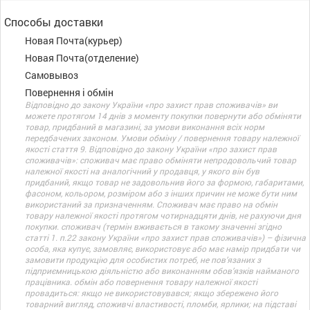
Способы доставки
Новая Почта(курьер)
Новая Почта(отделение)
Самовывоз
Повернення і обмін
Відповідно до закону України «про захист прав споживачів» ви
можете протягом 14 днів з моменту покупки повернути або обміняти
товар, придбаний в магазині, за умови виконання всіх норм
передбачених законом. Умови обміну / повернення товару належної
якості стаття 9. Відповідно до закону України «про захист прав
споживачів»: споживач має право обміняти непродовольчий товар
належної якості на аналогічний у продавця, у якого він був
придбаний, якщо товар не задовольнив його за формою, габаритами,
фасоном, кольором, розміром або з інших причин не може бути ним
використаний за призначенням. Споживач має право на обмін
товару належної якості протягом чотирнадцяти днів, не рахуючи дня
покупки. споживач (термін вживається в такому значенні згідно
статті 1. п.22 закону України «про захист прав споживачів») – фізична
особа, яка купує, замовляє, використовує або має намір придбати чи
замовити продукцію для особистих потреб, не пов’язаних з
підприємницькою діяльністю або виконанням обов’язків найманого
працівника. обмін або повернення товару належної якості
провадиться: якщо не використовувався; якщо збережено його
товарний вигляд, споживчі властивості, пломби, ярлики; на підставі