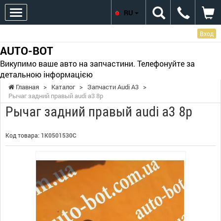
RU
Вход
AUTO-BOT
Викупимо ваше авто на запчастини. Телефонуйте за
детальною інформацією
Главная
>
Каталог
>
Запчасти Audi A3
>
Рычаг задний правый audi a3 8p
Рычаг задний правый audi a3 8p
Код товара:
1K0501530C