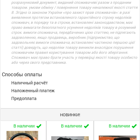
розрахунковий документ, виданий споживачеві разом з проданим
товаром. умови обміну / повернення товару неналежної якості стаття
8. Згідно із законом України «про захист прав споживачів»: в разі
виявлення протягом встановленого гарантійного строку недоліків
споживач, в порядку та в строки, встановлені законодавством, має
право вимагати безоплатного усунення недоліків товару в розумний
строк. вимоги споживача, передбачених цією статтею, не підлягають
задоволенню, якщо продавець, виробник (підприємство, що
задовольняє вимоги споживача, встановлені частиною першою цієї
статті) доведуть, що недоліки товару виникли внаслідок порушення
споживачем правил користування товаром або його зберігання.
Споживач має право брати участь у перевірці якості товару особисто
або через свого представника.
Способы оплаты
Наличный расчёт
Наложенный платеж
Предоплата
НОВИНКИ!
В наличии
В наличии
В наличии