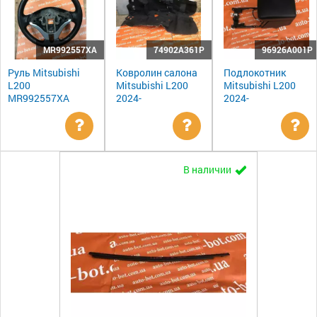
MR992557XA
74902A361P
96926A001P
Руль Mitsubishi
Ковролин салона
Подлокотник
L200
Mitsubishi L200
Mitsubishi L200
MR992557XA
2024-
2024-
Уточнить
Уточнить
Ут
В наличии
цену
цену
цен