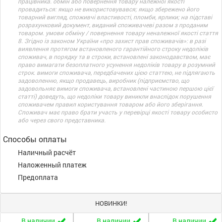
працівника. обмін або повернення товару належної якості
провадиться: якщо не використовувався; якщо збережено його
товарний вигляд, споживчі властивості, пломби, ярлики; на підставі
розрахунковий документ, виданий споживачеві разом з проданим
товаром. умови обміну / повернення товару неналежної якості стаття
8. Згідно із законом України «про захист прав споживачів»: в разі
виявлення протягом встановленого гарантійного строку недоліків
споживач, в порядку та в строки, встановлені законодавством, має
право вимагати безоплатного усунення недоліків товару в розумний
строк. вимоги споживача, передбачених цією статтею, не підлягають
задоволенню, якщо продавець, виробник (підприємство, що
задовольняє вимоги споживача, встановлені частиною першою цієї
статті) доведуть, що недоліки товару виникли внаслідок порушення
споживачем правил користування товаром або його зберігання.
Споживач має право брати участь у перевірці якості товару особисто
або через свого представника.
Способы оплаты
Наличный расчёт
Наложенный платеж
Предоплата
НОВИНКИ!
В наличии
В наличии
В наличии