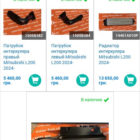
1505B382
1505B384
14461A010P
Патрубок
Патрубок
Радиатор
интеркулера
интеркулера
интеркулера
правый
левый Mitsubishi
Mitsubishi L200
Mitsubishi L200
L200 2024-
2024-
2024-
5 460,00
5 460,00
13 650,00
грн.
грн.
грн.
Купить
Купить
Ку
В наличии