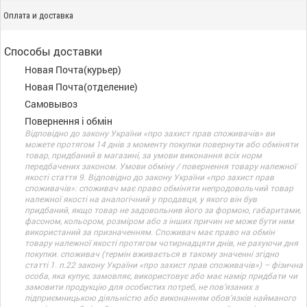
Оплата и доставка
Способы доставки
Новая Почта(курьер)
Новая Почта(отделение)
Самовывоз
Повернення і обмін
Відповідно до закону України «про захист прав споживачів» ви
можете протягом 14 днів з моменту покупки повернути або обміняти
товар, придбаний в магазині, за умови виконання всіх норм
передбачених законом. Умови обміну / повернення товару належної
якості стаття 9. Відповідно до закону України «про захист прав
споживачів»: споживач має право обміняти непродовольчий товар
належної якості на аналогічний у продавця, у якого він був
придбаний, якщо товар не задовольнив його за формою, габаритами,
фасоном, кольором, розміром або з інших причин не може бути ним
використаний за призначенням. Споживач має право на обмін
товару належної якості протягом чотирнадцяти днів, не рахуючи дня
покупки. споживач (термін вживається в такому значенні згідно
статті 1. п.22 закону України «про захист прав споживачів») – фізична
особа, яка купує, замовляє, використовує або має намір придбати чи
замовити продукцію для особистих потреб, не пов’язаних з
підприємницькою діяльністю або виконанням обов’язків найманого