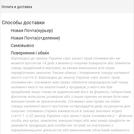
Оплата и доставка
Способы доставки
Новая Почта(курьер)
Новая Почта(отделение)
Самовывоз
Повернення і обмін
Відповідно до закону України «про захист прав споживачів» ви
можете протягом 14 днів з моменту покупки повернути або обміняти
товар, придбаний в магазині, за умови виконання всіх норм
передбачених законом. Умови обміну / повернення товару належної
якості стаття 9. Відповідно до закону України «про захист прав
споживачів»: споживач має право обміняти непродовольчий товар
належної якості на аналогічний у продавця, у якого він був
придбаний, якщо товар не задовольнив його за формою, габаритами,
фасоном, кольором, розміром або з інших причин не може бути ним
використаний за призначенням. Споживач має право на обмін
товару належної якості протягом чотирнадцяти днів, не рахуючи дня
покупки. споживач (термін вживається в такому значенні згідно
статті 1. п.22 закону України «про захист прав споживачів») – фізична
особа, яка купує, замовляє, використовує або має намір придбати чи
замовити продукцію для особистих потреб, не пов’язаних з
підприємницькою діяльністю або виконанням обов’язків найманого