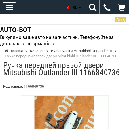
RU
Вход
AUTO-BOT
Викупимо ваше авто на запчастини. Телефонуйте за
детальною інформацією
Главная
>
Каталог
>
БУ запчасти Mitsubishi Outlander III
>
Ручка передней правой двери Mitsubishi Outlander III 1166840736
Ручка передней правой двери
Mitsubishi Outlander III 1166840736
Код товара:
1166840736