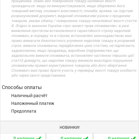
працівника. обмін або повернення товару належної якості
провадиться: якщо не використовувався; якщо збережено його
товарний вигляд, споживчі властивості, пломби, ярлики; на підставі
розрахунковий документ, виданий споживачеві разом з проданим
товаром. умови обміну / повернення товару неналежної якості стаття
8. Згідно із законом України «про захист прав споживачів»: в разі
виявлення протягом встановленого гарантійного строку недоліків
споживач, в порядку та в строки, встановлені законодавством, має
право вимагати безоплатного усунення недоліків товару в розумний
строк. вимоги споживача, передбачених цією статтею, не підлягають
задоволенню, якщо продавець, виробник (підприємство, що
задовольняє вимоги споживача, встановлені частиною першою цієї
статті) доведуть, що недоліки товару виникли внаслідок порушення
споживачем правил користування товаром або його зберігання.
Споживач має право брати участь у перевірці якості товару особисто
або через свого представника.
Способы оплаты
Наличный расчёт
Наложенный платеж
Предоплата
НОВИНКИ!
В наличии
В наличии
В наличии