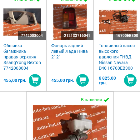
7742008004
212133716041
16700EB300
Обшивка
Фонарь задний
Топливный насос
багажника
левый Лада Нива
высокого
правая верхняя
2121
давления ТНВД
SsangYong Rexton
Nissan Navara
7742008004
D40 16700EB300
6 825,00
455,00 грн.
455,00 грн.
грн.
Купить
Купить
Ку
В наличии