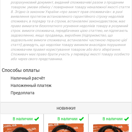
розрахунковий документ, виданий споживачеві разом з проданим
товаром. умови обміну / повернення товару неналежної якості стаття
8. Згідно із законом України «про захист прав споживачів»: в разі
виявлення протягом встановленого гарантійного строку недоліків
споживач, в порядку та в строки, встановлені законодавством, має
право вимагати безоплатного усунення недоліків товару в розумний
строк. вимоги споживача, передбачених цією статтею, не підлягають
задоволенню, якщо продавець, виробник (підприємство, що
задовольняє вимоги споживача, встановлені частиною першою цієї
статті) доведуть, що недоліки товару виникли внаслідок порушення
споживачем правил користування товаром або його зберігання.
Споживач має право брати участь у перевірці якості товару особисто
або через свого представника.
Способы оплаты
Наличный расчёт
Наложенный платеж
Предоплата
НОВИНКИ!
В наличии
В наличии
В наличии