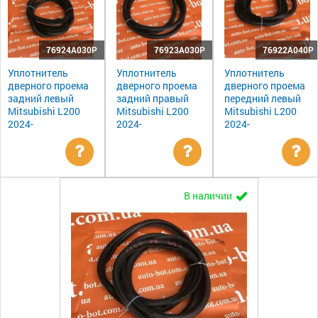
76924A030P
76923A030P
76922A040P
Уплотнитель
Уплотнитель
Уплотнитель
дверного проема
дверного проема
дверного проема
задний левый
задний правый
передний левый
Mitsubishi L200
Mitsubishi L200
Mitsubishi L200
2024-
2024-
2024-
Уточнить
Уточнить
Ут
В наличии
цену
цену
цен