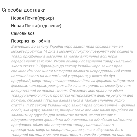
Способы доставки
Новая Почта(курьер)
Новая Почта(отделение)
Самовывоз
Повернення і обмін
Відповідно до закону України «про захист прав споживачів» ви
можете протягом 14 днів з моменту покупки повернути або обміняти
товар, придбаний в магазині, за умови виконання всіх норм
передбачених законом. Умови обміну / повернення товару належної
якості стаття 9. Відповідно до закону України «про захист прав
споживачів»: споживач має право обміняти непродовольчий товар
належної якості на аналогічний у продавця, у якого він був
придбаний, якщо товар не задовольнив його за формою, габаритами,
фасоном, кольором, розміром або з інших причин не може бути ним
використаний за призначенням. Споживач має право на обмін
товару належної якості протягом чотирнадцяти днів, не рахуючи дня
покупки. споживач (термін вживається в такому значенні згідно
статті 1. п.22 закону України «про захист прав споживачів») – фізична
особа, яка купує, замовляє, використовує або має намір придбати чи
замовити продукцію для особистих потреб, не пов’язаних з
підприємницькою діяльністю або виконанням обов’язків найманого
працівника. обмін або повернення товару належної якості
провадиться: якщо не використовувався; якщо збережено його
товарний вигляд, споживчі властивості, пломби, ярлики; на підставі