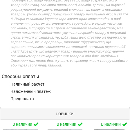
провадиться: якщо не використовувався; якщо збережено його
товарний вигляд, споживчі властивості, пломби, ярлики; на підставі
розрахунковий документ, виданий споживачеві разом з проданим
товаром. умови обміну / повернення товару неналежної якості стаття
8. Згідно із законом України «про захист прав споживачів»: в разі
виявлення протягом встановленого гарантійного строку недоліків
споживач, в порядку та в строки, встановлені законодавством, має
право вимагати безоплатного усунення недоліків товару в розумний
строк. вимоги споживача, передбачених цією статтею, не підлягають
задоволенню, якщо продавець, виробник (підприємство, що
задовольняє вимоги споживача, встановлені частиною першою цієї
статті) доведуть, що недоліки товару виникли внаслідок порушення
споживачем правил користування товаром або його зберігання.
Споживач має право брати участь у перевірці якості товару особисто
або через свого представника.
Способы оплаты
Наличный расчёт
Наложенный платеж
Предоплата
НОВИНКИ!
В наличии
В наличии
В наличии