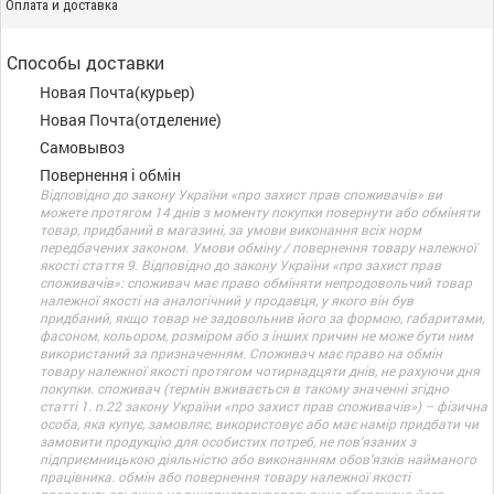
Оплата и доставка
Способы доставки
Новая Почта(курьер)
Новая Почта(отделение)
Самовывоз
Повернення і обмін
Відповідно до закону України «про захист прав споживачів» ви
можете протягом 14 днів з моменту покупки повернути або обміняти
товар, придбаний в магазині, за умови виконання всіх норм
передбачених законом. Умови обміну / повернення товару належної
якості стаття 9. Відповідно до закону України «про захист прав
споживачів»: споживач має право обміняти непродовольчий товар
належної якості на аналогічний у продавця, у якого він був
придбаний, якщо товар не задовольнив його за формою, габаритами,
фасоном, кольором, розміром або з інших причин не може бути ним
використаний за призначенням. Споживач має право на обмін
товару належної якості протягом чотирнадцяти днів, не рахуючи дня
покупки. споживач (термін вживається в такому значенні згідно
статті 1. п.22 закону України «про захист прав споживачів») – фізична
особа, яка купує, замовляє, використовує або має намір придбати чи
замовити продукцію для особистих потреб, не пов’язаних з
підприємницькою діяльністю або виконанням обов’язків найманого
працівника. обмін або повернення товару належної якості