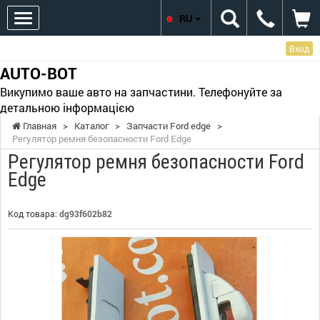
RU
Вход
AUTO-BOT
Викупимо ваше авто на запчастини. Телефонуйте за
детальною інформацією
Главная
>
Каталог
>
Запчасти Ford edge
>
Регулятор ремня безопасности Ford Edge
Регулятор ремня безопасности Ford
Edge
Код товара:
dg93f602b82