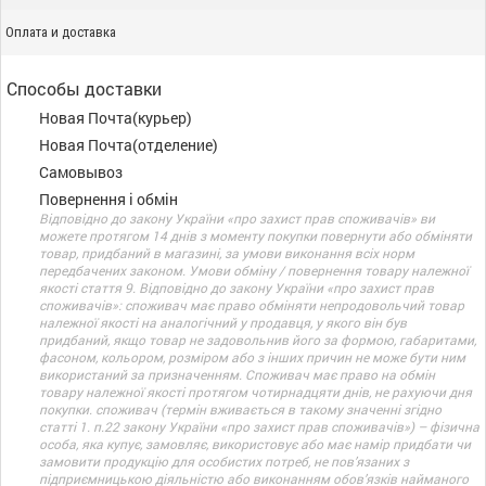
Оплата и доставка
Способы доставки
Новая Почта(курьер)
Новая Почта(отделение)
Самовывоз
Повернення і обмін
Відповідно до закону України «про захист прав споживачів» ви
можете протягом 14 днів з моменту покупки повернути або обміняти
товар, придбаний в магазині, за умови виконання всіх норм
передбачених законом. Умови обміну / повернення товару належної
якості стаття 9. Відповідно до закону України «про захист прав
споживачів»: споживач має право обміняти непродовольчий товар
належної якості на аналогічний у продавця, у якого він був
придбаний, якщо товар не задовольнив його за формою, габаритами,
фасоном, кольором, розміром або з інших причин не може бути ним
використаний за призначенням. Споживач має право на обмін
товару належної якості протягом чотирнадцяти днів, не рахуючи дня
покупки. споживач (термін вживається в такому значенні згідно
статті 1. п.22 закону України «про захист прав споживачів») – фізична
особа, яка купує, замовляє, використовує або має намір придбати чи
замовити продукцію для особистих потреб, не пов’язаних з
підприємницькою діяльністю або виконанням обов’язків найманого