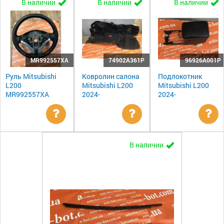
В наличии
В наличии
В наличии
MR992557XA
74902A361P
96926A001P
Руль Mitsubishi
Ковролин салона
Подлокотник
L200
Mitsubishi L200
Mitsubishi L200
MR992557XA
2024-
2024-
Уточнить
Уточнить
Ут
В наличии
цену
цену
цен