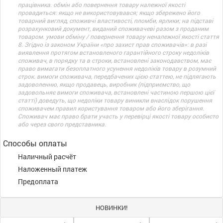
працівника. обмін або повернення товару належної якості
провадиться: якщо не використовувався; якщо збережено його
товарний вигляд, споживчі властивості, пломби, ярлики; на підставі
розрахунковий документ, виданий споживачеві разом з проданим
товаром. умови обміну / повернення товару неналежної якості стаття
8. Згідно із законом України «про захист прав споживачів»: в разі
виявлення протягом встановленого гарантійного строку недоліків
споживач, в порядку та в строки, встановлені законодавством, має
право вимагати безоплатного усунення недоліків товару в розумний
строк. вимоги споживача, передбачених цією статтею, не підлягають
задоволенню, якщо продавець, виробник (підприємство, що
задовольняє вимоги споживача, встановлені частиною першою цієї
статті) доведуть, що недоліки товару виникли внаслідок порушення
споживачем правил користування товаром або його зберігання.
Споживач має право брати участь у перевірці якості товару особисто
або через свого представника.
Способы оплаты
Наличный расчёт
Наложенный платеж
Предоплата
НОВИНКИ!