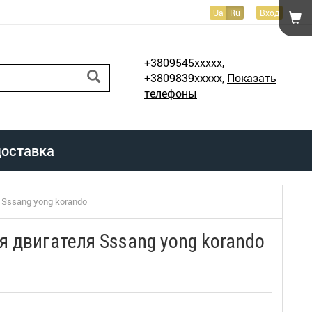
Ua
Ru
Вход
+3809545xxxxx,
+3809839xxxxx,
Показать
телефоны
доставка
Sssang yong korando
 двигателя Sssang yong korando