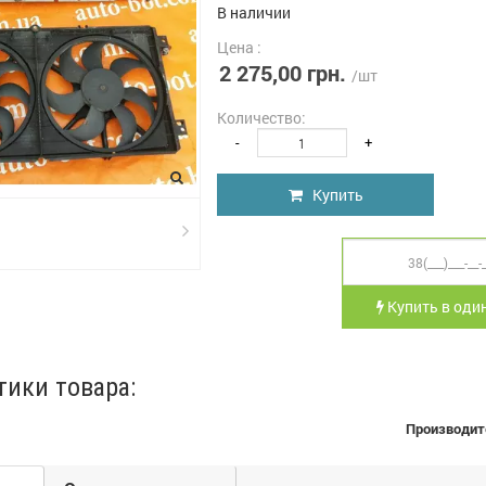
В наличии
Цена :
2 275,00 грн.
/шт
Количество:
-
+
Купить
Купить в один
тики товара:
Производит