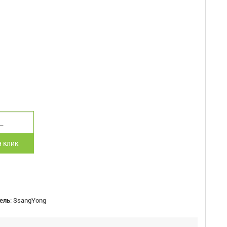
 клик
ель
:
SsangYong