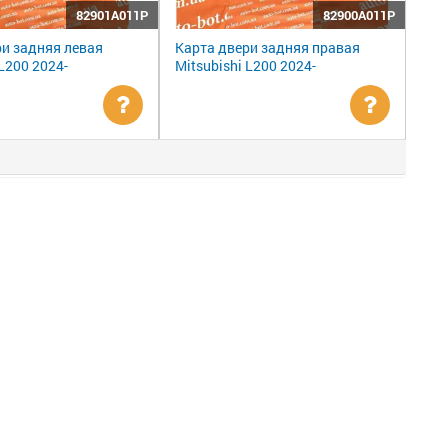
82901A011P
82900A011P
ри задняя левая
Карта двери задняя правая
 L200 2024-
Mitsubishi L200 2024-
Уточнить
Уточни
цену
цену