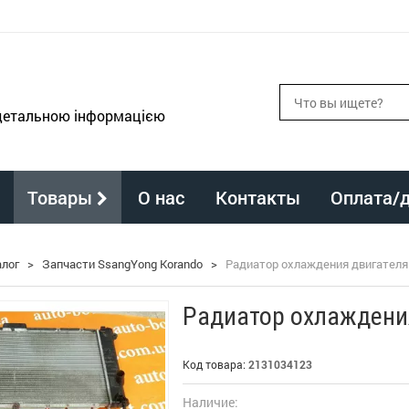
 детальною інформацією
Товары
О нас
Контакты
Оплата/
алог
>
Запчасти SsangYong Korando
>
Радиатор охлаждения двигателя 
Радиатор охлаждения
Код товара:
2131034123
Наличие: