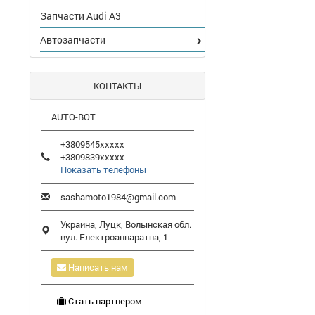
Запчасти Audi A3
Автозапчасти
КОНТАКТЫ
AUTO-BOT
+3809545xxxxx
+3809839xxxxx
Показать телефоны
sashamoto1984@gmail.com
Украина,
Луцк
,
Волынская обл.
вул. Електроаппаратна, 1
Написать нам
Стать партнером