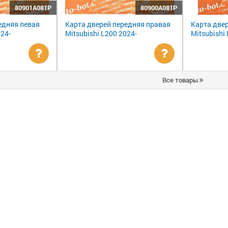
80901A081P
80900A081P
едняя левая
Карта дверей передняя правая
Карта две
024-
Mitsubishi L200 2024-
Mitsubishi
Уточнить
Уточнить
Все товары
цену
цену