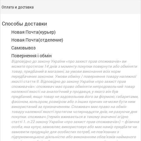
Оплата и доставка
Способы доставки
Новая Почта(курьер)
Новая Почта(отделение)
Самовывоз
Повернення і обмін
Відповідно до закону України «про захист прав споживачів» ви
можете протягом 14 днів з моменту покупки повернути або обміняти
товар, придбаний в магазині, за умови виконання всіх норм
передбачених законом. Умови обміну / повернення товару належної
якості стаття 9. Відповідно до закону України «про захист прав
споживачів»: споживач має право обміняти непродовольчий товар
належної якості на аналогічний у продавця, у якого він був
придбаний, якщо товар не задовольнив його за формою, габаритами,
фасоном, кольором, розміром або з інших причин не може бути ним
використаний за призначенням. Споживач має право на обмін
товару належної якості протягом чотирнадцяти днів, не рахуючи дня
покупки. споживач (термін вживається в такому значенні згідно
статті 1. п.22 закону України «про захист прав споживачів») – фізична
особа, яка купує, замовляє, використовує або має намір придбати чи
замовити продукцію для особистих потреб, не пов’язаних з
підприємницькою діяльністю або виконанням обов’язків найманого