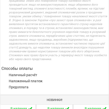
працівника. обмін або повернення товару належної якості
провадиться: якщо не використовувався; якщо збережено його
товарний вигляд, споживчі властивості, пломби, ярлики; на підставі
розрахунковий документ, виданий споживачеві разом з проданим
товаром. умови обміну / повернення товару неналежної якості стаття
8. Згідно із законом України «про захист прав споживачів»: в разі
виявлення протягом встановленого гарантійного строку недоліків
споживач, в порядку та в строки, встановлені законодавством, має
право вимагати безоплатного усунення недоліків товару в розумний
строк. вимоги споживача, передбачених цією статтею, не підлягають
задоволенню, якщо продавець, виробник (підприємство, що
задовольняє вимоги споживача, встановлені частиною першою цієї
статті) доведуть, що недоліки товару виникли внаслідок порушення
споживачем правил користування товаром або його зберігання.
Споживач має право брати участь у перевірці якості товару особисто
або через свого представника.
Способы оплаты
Наличный расчёт
Наложенный платеж
Предоплата
НОВИНКИ!
В наличии
В наличии
В наличии