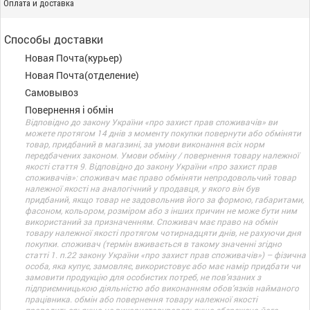
Оплата и доставка
Способы доставки
Новая Почта(курьер)
Новая Почта(отделение)
Самовывоз
Повернення і обмін
Відповідно до закону України «про захист прав споживачів» ви
можете протягом 14 днів з моменту покупки повернути або обміняти
товар, придбаний в магазині, за умови виконання всіх норм
передбачених законом. Умови обміну / повернення товару належної
якості стаття 9. Відповідно до закону України «про захист прав
споживачів»: споживач має право обміняти непродовольчий товар
належної якості на аналогічний у продавця, у якого він був
придбаний, якщо товар не задовольнив його за формою, габаритами,
фасоном, кольором, розміром або з інших причин не може бути ним
використаний за призначенням. Споживач має право на обмін
товару належної якості протягом чотирнадцяти днів, не рахуючи дня
покупки. споживач (термін вживається в такому значенні згідно
статті 1. п.22 закону України «про захист прав споживачів») – фізична
особа, яка купує, замовляє, використовує або має намір придбати чи
замовити продукцію для особистих потреб, не пов’язаних з
підприємницькою діяльністю або виконанням обов’язків найманого
працівника. обмін або повернення товару належної якості