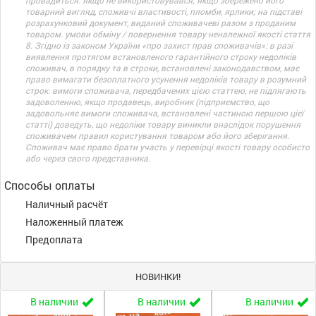
провадиться: якщо не використовувався; якщо збережено його
товарний вигляд, споживчі властивості, пломби, ярлики; на підставі
розрахунковий документ, виданий споживачеві разом з проданим
товаром. умови обміну / повернення товару неналежної якості стаття
8. Згідно із законом України «про захист прав споживачів»: в разі
виявлення протягом встановленого гарантійного строку недоліків
споживач, в порядку та в строки, встановлені законодавством, має
право вимагати безоплатного усунення недоліків товару в розумний
строк. вимоги споживача, передбачених цією статтею, не підлягають
задоволенню, якщо продавець, виробник (підприємство, що
задовольняє вимоги споживача, встановлені частиною першою цієї
статті) доведуть, що недоліки товару виникли внаслідок порушення
споживачем правил користування товаром або його зберігання.
Споживач має право брати участь у перевірці якості товару особисто
або через свого представника.
Способы оплаты
Наличный расчёт
Наложенный платеж
Предоплата
НОВИНКИ!
В наличии
В наличии
В наличии