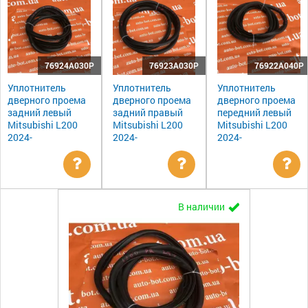
76924A030P
76923A030P
76922A040P
Уплотнитель
Уплотнитель
Уплотнитель
дверного проема
дверного проема
дверного проема
задний левый
задний правый
передний левый
Mitsubishi L200
Mitsubishi L200
Mitsubishi L200
2024-
2024-
2024-
Уточнить
Уточнить
Ут
В наличии
цену
цену
цен