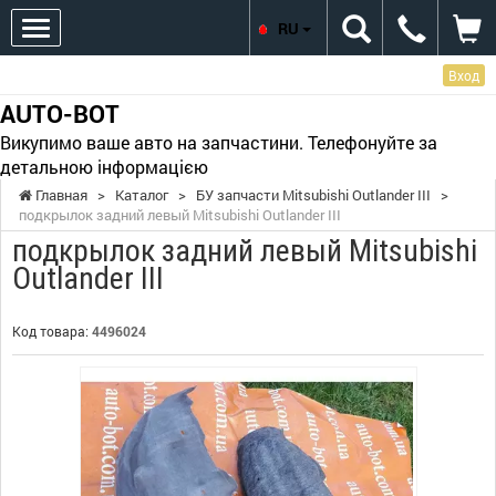
RU
Вход
AUTO-BOT
Викупимо ваше авто на запчастини. Телефонуйте за
детальною інформацією
Главная
>
Каталог
>
БУ запчасти Mitsubishi Outlander III
>
подкрылок задний левый Mitsubishi Outlander III
подкрылок задний левый Mitsubishi
Outlander III
Код товара:
4496024