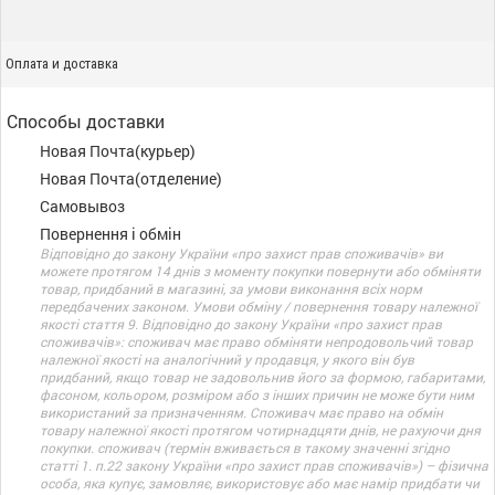
Оплата и доставка
Способы доставки
Новая Почта(курьер)
Новая Почта(отделение)
Самовывоз
Повернення і обмін
Відповідно до закону України «про захист прав споживачів» ви
можете протягом 14 днів з моменту покупки повернути або обміняти
товар, придбаний в магазині, за умови виконання всіх норм
передбачених законом. Умови обміну / повернення товару належної
якості стаття 9. Відповідно до закону України «про захист прав
споживачів»: споживач має право обміняти непродовольчий товар
належної якості на аналогічний у продавця, у якого він був
придбаний, якщо товар не задовольнив його за формою, габаритами,
фасоном, кольором, розміром або з інших причин не може бути ним
використаний за призначенням. Споживач має право на обмін
товару належної якості протягом чотирнадцяти днів, не рахуючи дня
покупки. споживач (термін вживається в такому значенні згідно
статті 1. п.22 закону України «про захист прав споживачів») – фізична
особа, яка купує, замовляє, використовує або має намір придбати чи