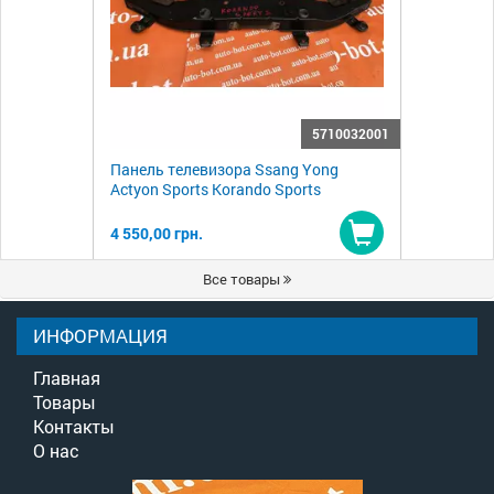
5710032001
Панель телевизора Ssang Yong
Actyon Sports Korando Sports
4 550,00 грн.
Купить
Все товары
ИНФОРМАЦИЯ
Главная
Товары
Контакты
О нас