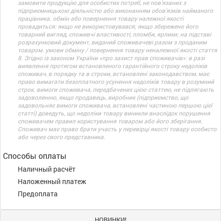
замовити продукцію для особистих потреб, не пов’язаних з
підприємницькою діяльністю або виконанням обов’язків найманого
працівника. обмін або повернення товару належної якості
провадиться: якщо не використовувався; якщо збережено його
товарний вигляд, споживчі властивості, пломби, ярлики; на підставі
розрахунковий документ, виданий споживачеві разом з проданим
товаром. умови обміну / повернення товару неналежної якості стаття
8. Згідно із законом України «про захист прав споживачів»: в разі
виявлення протягом встановленого гарантійного строку недоліків
споживач, в порядку та в строки, встановлені законодавством, має
право вимагати безоплатного усунення недоліків товару в розумний
строк. вимоги споживача, передбачених цією статтею, не підлягають
задоволенню, якщо продавець, виробник (підприємство, що
задовольняє вимоги споживача, встановлені частиною першою цієї
статті) доведуть, що недоліки товару виникли внаслідок порушення
споживачем правил користування товаром або його зберігання.
Споживач має право брати участь у перевірці якості товару особисто
або через свого представника.
Способы оплаты
Наличный расчёт
Наложенный платеж
Предоплата
НОВИНКИ!