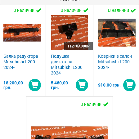
В наличии
В наличии
В наличии
11210A000P
Балка редуктора
Подушка
Коврики в салон
Mitsubishi L200
двигателя
Mitsubishi L200
2024-
Mitsubishi L200
2024-
2024-
18 200,00
5 460,00
910,00 грн.
грн.
грн.
Купить
Купить
Ку
В наличии