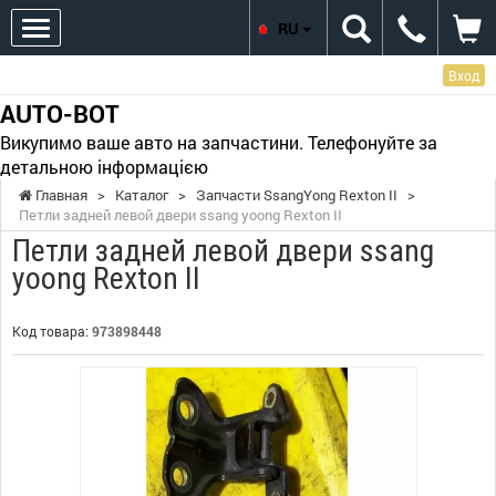
RU
Вход
AUTO-BOT
Викупимо ваше авто на запчастини. Телефонуйте за
детальною інформацією
Главная
>
Каталог
>
Запчасти SsangYong Rexton II
>
Петли задней левой двери ssang yoong Rexton II
Петли задней левой двери ssang
yoong Rexton II
Код товара:
973898448