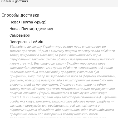
Оплата и доставка
Способы доставки
Новая Почта(курьер)
Новая Почта(отделение)
Самовывоз
Повернення і обмін
Відповідно до закону України «про захист прав споживачів» ви
можете протягом 14 днів з моменту покупки повернути або обміняти
товар, придбаний в магазині, за умови виконання всіх норм
передбачених законом. Умови обміну / повернення товару належної
якості стаття 9. Відповідно до закону України «про захист прав
споживачів»: споживач має право обміняти непродовольчий товар
належної якості на аналогічний у продавця, у якого він був
придбаний, якщо товар не задовольнив його за формою, габаритами,
фасоном, кольором, розміром або з інших причин не може бути ним
використаний за призначенням. Споживач має право на обмін
товару належної якості протягом чотирнадцяти днів, не рахуючи дня
покупки. споживач (термін вживається в такому значенні згідно
статті 1. п.22 закону України «про захист прав споживачів») – фізична
особа, яка купує, замовляє, використовує або має намір придбати чи
замовити продукцію для особистих потреб, не пов’язаних з
підприємницькою діяльністю або виконанням обов’язків найманого
працівника. обмін або повернення товару належної якості