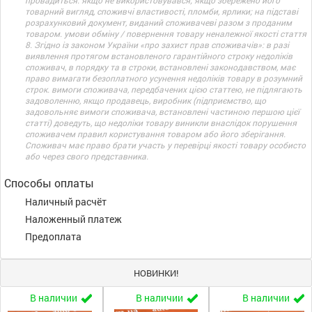
провадиться: якщо не використовувався; якщо збережено його
товарний вигляд, споживчі властивості, пломби, ярлики; на підставі
розрахунковий документ, виданий споживачеві разом з проданим
товаром. умови обміну / повернення товару неналежної якості стаття
8. Згідно із законом України «про захист прав споживачів»: в разі
виявлення протягом встановленого гарантійного строку недоліків
споживач, в порядку та в строки, встановлені законодавством, має
право вимагати безоплатного усунення недоліків товару в розумний
строк. вимоги споживача, передбачених цією статтею, не підлягають
задоволенню, якщо продавець, виробник (підприємство, що
задовольняє вимоги споживача, встановлені частиною першою цієї
статті) доведуть, що недоліки товару виникли внаслідок порушення
споживачем правил користування товаром або його зберігання.
Споживач має право брати участь у перевірці якості товару особисто
або через свого представника.
Способы оплаты
Наличный расчёт
Наложенный платеж
Предоплата
НОВИНКИ!
В наличии
В наличии
В наличии