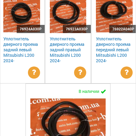
76924A030P
76923A030P
76922A040P
Уплотнитель
Уплотнитель
Уплотнитель
дверного проема
дверного проема
дверного проема
задний левый
задний правый
передний левый
Mitsubishi L200
Mitsubishi L200
Mitsubishi L200
2024-
2024-
2024-
Уточнить
Уточнить
Ут
В наличии
цену
цену
цен