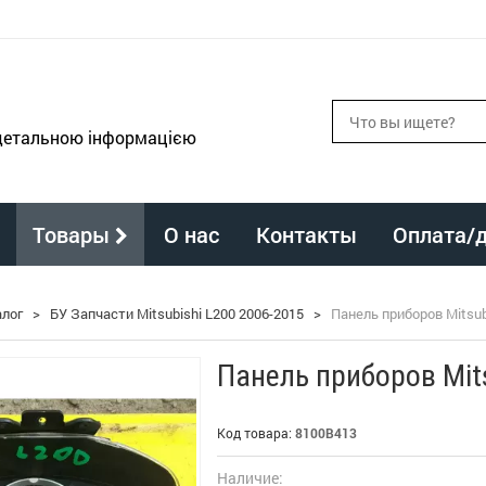
 детальною інформацією
Товары
О нас
Контакты
Оплата/
алог
>
БУ Запчасти Mitsubishi L200 2006-2015
>
Панель приборов Mitsub
Панель приборов Mit
Код товара:
8100B413
Наличие: