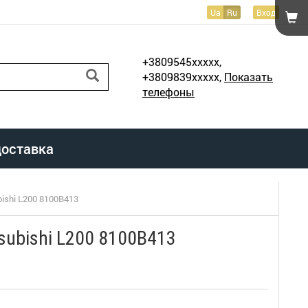
Ua
Ru
Вход
+3809545xxxxx,
+3809839xxxxx,
Показать
телефоны
доставка
ishi L200 8100B413
subishi L200 8100B413