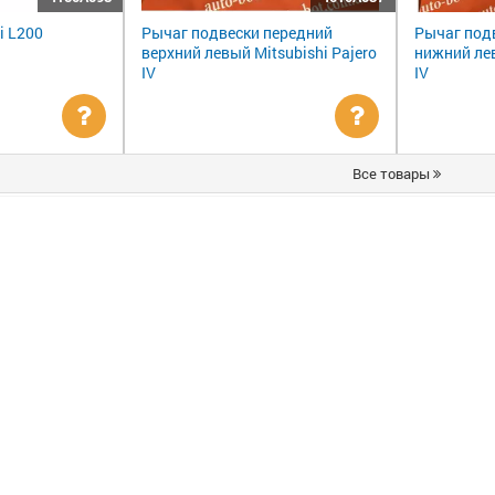
i L200
Рычаг подвески передний
Рычаг под
верхний левый Mitsubishi Pajero
нижний лев
IV
IV
Уточнить
Уточнить
Все товары
цену
цену