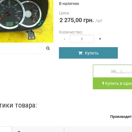
В наличии
Цена :
2 275,00 грн.
/шт
Количество:
-
+
Купить
Купить в один
тики товара:
Производит