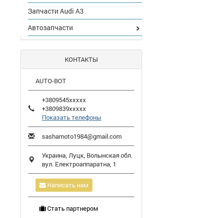
Запчасти Audi A3
Автозапчасти
КОНТАКТЫ
AUTO-BOT
+3809545xxxxx
+3809839xxxxx
Показать телефоны
sashamoto1984@gmail.com
Украина,
Луцк
,
Волынская обл.
вул. Електроаппаратна, 1
Написать нам
Стать партнером