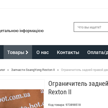
 детальною інформацією
Товары
О нас
Контакты
Оплата/
алог
>
Запчасти SsangYong Rexton II
>
Ограничитель задней правой две
Ограничитель задней
Rexton II
Код товара:
973898518