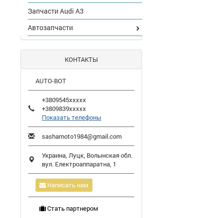
Запчасти Audi A3
Автозапчасти
КОНТАКТЫ
AUTO-BOT
+3809545xxxxx
+3809839xxxxx
Показать телефоны
sashamoto1984@gmail.com
Украина,
Луцк
,
Волынская обл.
вул. Електроаппаратна, 1
Написать нам
Стать партнером