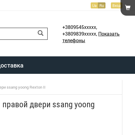
Ua
Ru
Вход
+3809545xxxxx,
+3809839xxxxx,
Показать
телефоны
доставка
ри ssang yoong Rexton II
 правой двери ssang yoong