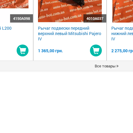
4150A098
4010A037
i L200
Рычаг подвески передний
Рычаг под
верхний левый Mitsubishi Pajero
нижний лев
IV
IV
1 365,00 грн.
2 275,00 гр
Купить
Купить
Все товары