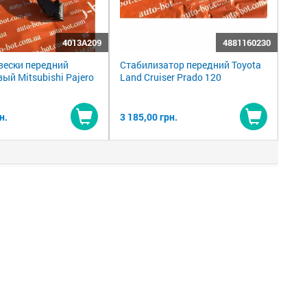
4013A209
4881160230
вески передний
Стабилизатор передний Toyota
ый Mitsubishi Pajero
Land Cruiser Prado 120
н.
3 185,00 грн.
Купить
Купить