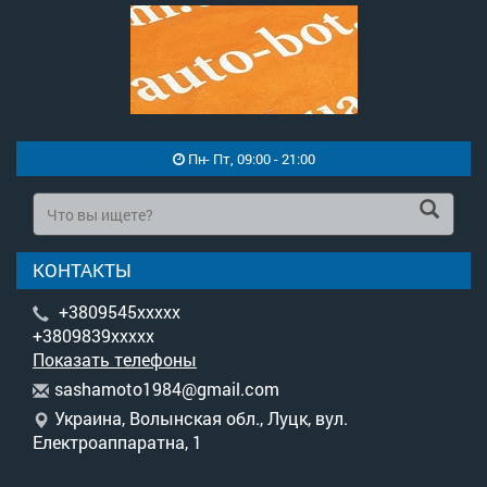
Пн- Пт, 09:00 - 21:00
КОНТАКТЫ
+3809545xxxxx
+3809839xxxxx
Показать телефоны
s
ash
amo
to1
984
@gm
ail
.co
m
Украина, Волынская обл., Луцк, вул.
Електроаппаратна, 1