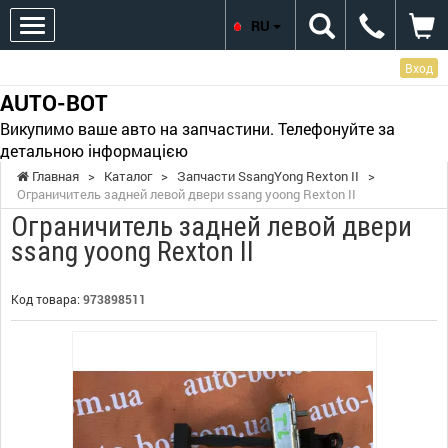
RU
Вход
AUTO-BOT
Викупимо ваше авто на запчастини. Телефонуйте за
детальною інформацією
Главная
>
Каталог
>
Запчасти SsangYong Rexton II
>
Ограничитель задней левой двери ssang yoong Rexton II
Ограничитель задней левой двери
ssang yoong Rexton II
Код товара:
973898511