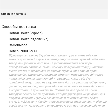
Оплата и доставка
Способы доставки
Новая Почта(курьер)
Новая Почта(отделение)
Самовывоз
Повернення і обмін
Відповідно до закону України «про захист прав споживачів» ви
можете протягом 14 днів з моменту покупки повернути або обміняти
товар, придбаний в магазині, за умови виконання всіх норм
передбачених законом. Умови обміну / повернення товару належної
якості стаття 9. Відповідно до закону України «про захист прав
споживачів»: споживач має право обміняти непродовольчий товар
належної якості на аналогічний у продавця, у якого він був
придбаний, якщо товар не задовольнив його за формою, габаритами,
фасоном, кольором, розміром або з інших причин не може бути ним
використаний за призначенням. Споживач має право на обмін
товару належної якості протягом чотирнадцяти днів, не рахуючи дня
покупки. споживач (термін вживається в такому значенні згідно
статті 1. п.22 закону України «про захист прав споживачів») – фізична
особа, яка купує, замовляє, використовує або має намір придбати чи