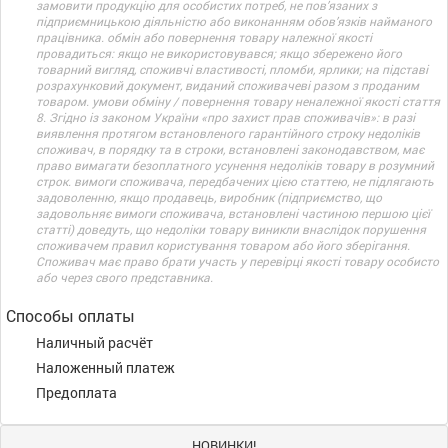
замовити продукцію для особистих потреб, не пов’язаних з
підприємницькою діяльністю або виконанням обов’язків найманого
працівника. обмін або повернення товару належної якості
провадиться: якщо не використовувався; якщо збережено його
товарний вигляд, споживчі властивості, пломби, ярлики; на підставі
розрахунковий документ, виданий споживачеві разом з проданим
товаром. умови обміну / повернення товару неналежної якості стаття
8. Згідно із законом України «про захист прав споживачів»: в разі
виявлення протягом встановленого гарантійного строку недоліків
споживач, в порядку та в строки, встановлені законодавством, має
право вимагати безоплатного усунення недоліків товару в розумний
строк. вимоги споживача, передбачених цією статтею, не підлягають
задоволенню, якщо продавець, виробник (підприємство, що
задовольняє вимоги споживача, встановлені частиною першою цієї
статті) доведуть, що недоліки товару виникли внаслідок порушення
споживачем правил користування товаром або його зберігання.
Споживач має право брати участь у перевірці якості товару особисто
або через свого представника.
Способы оплаты
Наличный расчёт
Наложенный платеж
Предоплата
НОВИНКИ!