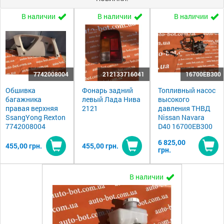
В наличии
В наличии
В наличии
7742008004
212133716041
16700EB300
Обшивка
Фонарь задний
Топливный насос
багажника
левый Лада Нива
высокого
правая верхняя
2121
давления ТНВД
SsangYong Rexton
Nissan Navara
7742008004
D40 16700EB300
6 825,00
455,00 грн.
455,00 грн.
грн.
Купить
Купить
Ку
В наличии