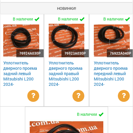
НОВИНКИ!
В наличии
В наличии
В наличии
76924A030P
76923A030P
76922A040P
Уплотнитель
Уплотнитель
Уплотнитель
дверного проема
дверного проема
дверного проема
задний левый
задний правый
передний левый
Mitsubishi L200
Mitsubishi L200
Mitsubishi L200
2024-
2024-
2024-
Уточнить
Уточнить
Ут
В наличии
цену
цену
цен