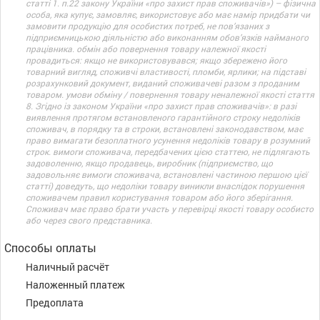
статті 1. п.22 закону України «про захист прав споживачів») – фізична
особа, яка купує, замовляє, використовує або має намір придбати чи
замовити продукцію для особистих потреб, не пов’язаних з
підприємницькою діяльністю або виконанням обов’язків найманого
працівника. обмін або повернення товару належної якості
провадиться: якщо не використовувався; якщо збережено його
товарний вигляд, споживчі властивості, пломби, ярлики; на підставі
розрахунковий документ, виданий споживачеві разом з проданим
товаром. умови обміну / повернення товару неналежної якості стаття
8. Згідно із законом України «про захист прав споживачів»: в разі
виявлення протягом встановленого гарантійного строку недоліків
споживач, в порядку та в строки, встановлені законодавством, має
право вимагати безоплатного усунення недоліків товару в розумний
строк. вимоги споживача, передбачених цією статтею, не підлягають
задоволенню, якщо продавець, виробник (підприємство, що
задовольняє вимоги споживача, встановлені частиною першою цієї
статті) доведуть, що недоліки товару виникли внаслідок порушення
споживачем правил користування товаром або його зберігання.
Споживач має право брати участь у перевірці якості товару особисто
або через свого представника.
Способы оплаты
Наличный расчёт
Наложенный платеж
Предоплата