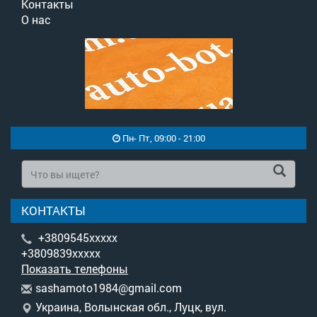
Контакты
О нас
Пн- Пт, 09:00 - 21:00
КОНТАКТЫ
+3809545xxxxx
+3809839xxxxx
Показать телефоны
s
ash
amo
to1
984
@gm
ail
.co
m
Украина, Волынская обл., Луцк, вул.