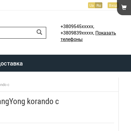
Ua
Ru
Вход
+3809545xxxxx,
+3809839xxxxx,
Показать
телефоны
доставка
ndo c
ngYong korando c