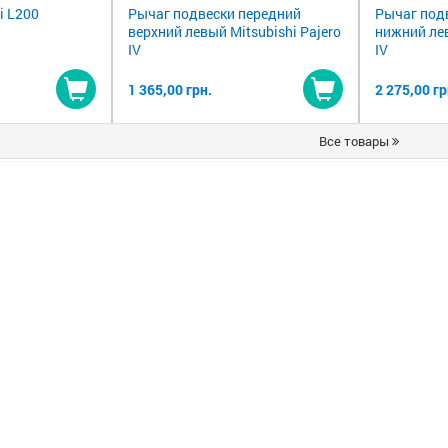
i L200
Рычаг подвески передний
Рычаг под
верхний левый Mitsubishi Pajero
нижний лев
IV
IV
1 365,00 грн.
2 275,00 гр
Купить
Купить
Все товары