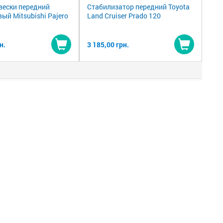
вески передний
Стабилизатор передний Toyota
ый Mitsubishi Pajero
Land Cruiser Prado 120
н.
3 185,00 грн.
Купить
Купить