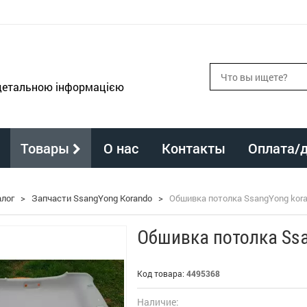
 детальною інформацією
Товары
О нас
Контакты
Оплата/
алог
>
Запчасти SsangYong Korando
>
Обшивка потолка SsangYong kora
Обшивка потолка Ssa
Код товара:
4495368
Наличие: