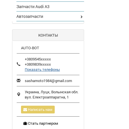
Запчасти Audi A3
Автозапчасти
КОНТАКТЫ
AUTO-BOT
+3809545xxxxx
+3809839xxxxx
Показать телефоны
sashamoto1984@gmail.com
Украина,
Луцк
,
Волынская обл.
вул. Електроаппаратна, 1
Написать нам
Стать партнером