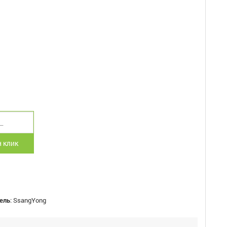
 клик
ель
:
SsangYong