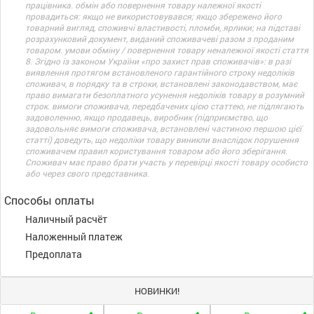
працівника. обмін або повернення товару належної якості
провадиться: якщо не використовувався; якщо збережено його
товарний вигляд, споживчі властивості, пломби, ярлики; на підставі
розрахунковий документ, виданий споживачеві разом з проданим
товаром. умови обміну / повернення товару неналежної якості стаття
8. Згідно із законом України «про захист прав споживачів»: в разі
виявлення протягом встановленого гарантійного строку недоліків
споживач, в порядку та в строки, встановлені законодавством, має
право вимагати безоплатного усунення недоліків товару в розумний
строк. вимоги споживача, передбачених цією статтею, не підлягають
задоволенню, якщо продавець, виробник (підприємство, що
задовольняє вимоги споживача, встановлені частиною першою цієї
статті) доведуть, що недоліки товару виникли внаслідок порушення
споживачем правил користування товаром або його зберігання.
Споживач має право брати участь у перевірці якості товару особисто
або через свого представника.
Способы оплаты
Наличный расчёт
Наложенный платеж
Предоплата
НОВИНКИ!