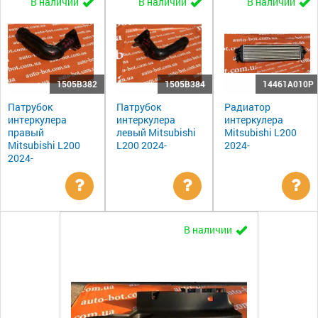
В наличии
В наличии
В наличии
1505B382
1505B384
14461A010P
Патрубок
Патрубок
Радиатор
интеркулера
интеркулера
интеркулера
правый
левый Mitsubishi
Mitsubishi L200
Mitsubishi L200
L200 2024-
2024-
2024-
Уточнить
Уточнить
Ут
В наличии
цену
цену
цен