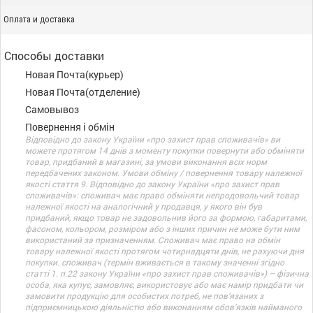
Оплата и доставка
Способы доставки
Новая Почта(курьер)
Новая Почта(отделение)
Самовывоз
Повернення і обмін
Відповідно до закону України «про захист прав споживачів» ви
можете протягом 14 днів з моменту покупки повернути або обміняти
товар, придбаний в магазині, за умови виконання всіх норм
передбачених законом. Умови обміну / повернення товару належної
якості стаття 9. Відповідно до закону України «про захист прав
споживачів»: споживач має право обміняти непродовольчий товар
належної якості на аналогічний у продавця, у якого він був
придбаний, якщо товар не задовольнив його за формою, габаритами,
фасоном, кольором, розміром або з інших причин не може бути ним
використаний за призначенням. Споживач має право на обмін
товару належної якості протягом чотирнадцяти днів, не рахуючи дня
покупки. споживач (термін вживається в такому значенні згідно
статті 1. п.22 закону України «про захист прав споживачів») – фізична
особа, яка купує, замовляє, використовує або має намір придбати чи
замовити продукцію для особистих потреб, не пов’язаних з
підприємницькою діяльністю або виконанням обов’язків найманого