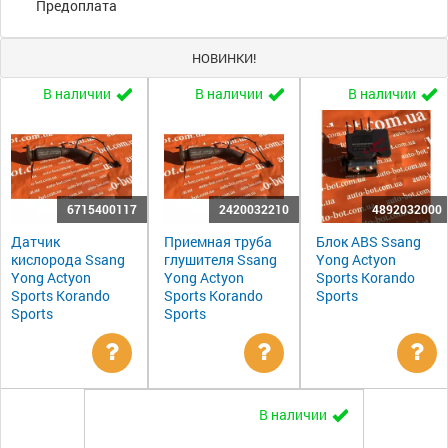
Предоплата
НОВИНКИ!
В наличии
В наличии
В наличии
6715400117
2420032210
4892032000
Датчик
Приемная труба
Блок ABS Ssang
кислорода Ssang
глушителя Ssang
Yong Actyon
Yong Actyon
Yong Actyon
Sports Korando
Sports Korando
Sports Korando
Sports
Sports
Sports
Уточнить
Уточнить
Ут
В наличии
цену
цену
цен