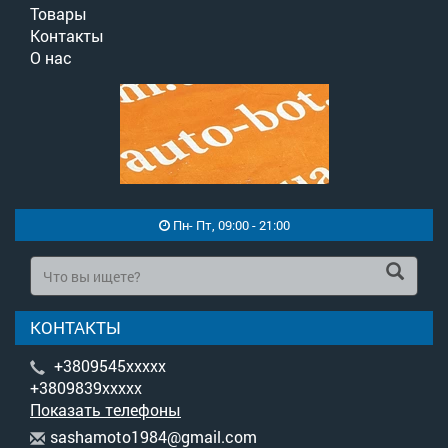
Товары
Контакты
О нас
Пн- Пт, 09:00 - 21:00
КОНТАКТЫ
+3809545xxxxx
+3809839xxxxx
Показать телефоны
s
ash
amo
to1
984
@gm
ail
.co
m