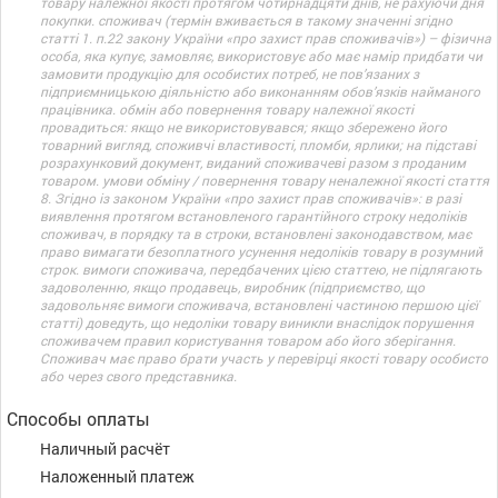
товару належної якості протягом чотирнадцяти днів, не рахуючи дня
покупки. споживач (термін вживається в такому значенні згідно
статті 1. п.22 закону України «про захист прав споживачів») – фізична
особа, яка купує, замовляє, використовує або має намір придбати чи
замовити продукцію для особистих потреб, не пов’язаних з
підприємницькою діяльністю або виконанням обов’язків найманого
працівника. обмін або повернення товару належної якості
провадиться: якщо не використовувався; якщо збережено його
товарний вигляд, споживчі властивості, пломби, ярлики; на підставі
розрахунковий документ, виданий споживачеві разом з проданим
товаром. умови обміну / повернення товару неналежної якості стаття
8. Згідно із законом України «про захист прав споживачів»: в разі
виявлення протягом встановленого гарантійного строку недоліків
споживач, в порядку та в строки, встановлені законодавством, має
право вимагати безоплатного усунення недоліків товару в розумний
строк. вимоги споживача, передбачених цією статтею, не підлягають
задоволенню, якщо продавець, виробник (підприємство, що
задовольняє вимоги споживача, встановлені частиною першою цієї
статті) доведуть, що недоліки товару виникли внаслідок порушення
споживачем правил користування товаром або його зберігання.
Споживач має право брати участь у перевірці якості товару особисто
або через свого представника.
Способы оплаты
Наличный расчёт
Наложенный платеж