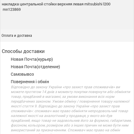
накладка центральной стойки верхняя левая mitsubishi l200
mn123869
Оплата и доставка
Способы доставки
Новая Почта(курьер)
Новая Почта(отделение)
Самовывоз
Повернення і обмін
Відповідно до закону України «про захист прав споживачів» ви
можете протягом 14 днів з моменту покупки повернути або обміняти
товар, придбаний в магазині, за умови виконання всіх норм
передбачених законом. Умови обміну / повернення товару належної
якості стаття 9. Відповідно до закону України «про захист прав
споживачів»: споживач має право обміняти непродовольчий товар
належної якості на аналогічний у продавця, у якого він був
придбаний, якщо товар не задовольнив його за формою, габаритами,
фасоном, кольором, розміром або з інших причин не може бути ним
використаний за призначенням. Споживач має право на обмін