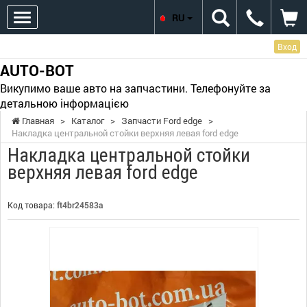
RU
Вход
AUTO-BOT
Викупимо ваше авто на запчастини. Телефонуйте за
детальною інформацією
Главная
>
Каталог
>
Запчасти Ford edge
>
Накладка центральной стойки верхняя левая ford edge
Накладка центральной стойки
верхняя левая ford edge
Код товара:
ft4br24583a