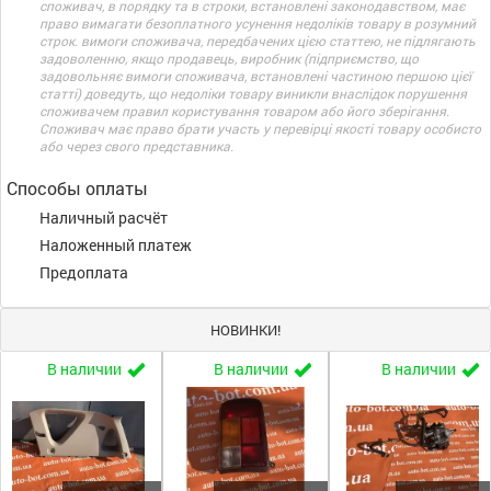
споживач, в порядку та в строки, встановлені законодавством, має
право вимагати безоплатного усунення недоліків товару в розумний
строк. вимоги споживача, передбачених цією статтею, не підлягають
задоволенню, якщо продавець, виробник (підприємство, що
задовольняє вимоги споживача, встановлені частиною першою цієї
статті) доведуть, що недоліки товару виникли внаслідок порушення
споживачем правил користування товаром або його зберігання.
Споживач має право брати участь у перевірці якості товару особисто
або через свого представника.
Способы оплаты
Наличный расчёт
Наложенный платеж
Предоплата
НОВИНКИ!
В наличии
В наличии
В наличии