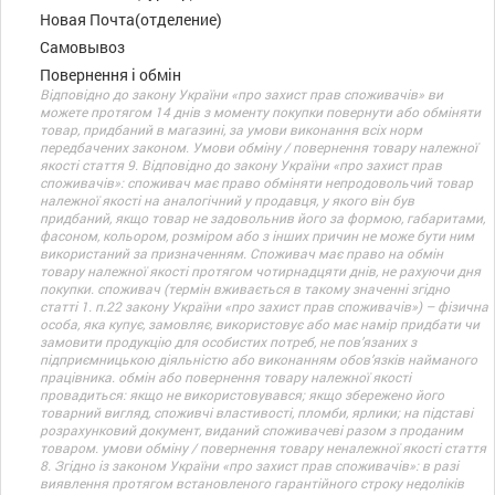
Новая Почта(отделение)
Самовывоз
Повернення і обмін
Відповідно до закону України «про захист прав споживачів» ви
можете протягом 14 днів з моменту покупки повернути або обміняти
товар, придбаний в магазині, за умови виконання всіх норм
передбачених законом. Умови обміну / повернення товару належної
якості стаття 9. Відповідно до закону України «про захист прав
споживачів»: споживач має право обміняти непродовольчий товар
належної якості на аналогічний у продавця, у якого він був
придбаний, якщо товар не задовольнив його за формою, габаритами,
фасоном, кольором, розміром або з інших причин не може бути ним
використаний за призначенням. Споживач має право на обмін
товару належної якості протягом чотирнадцяти днів, не рахуючи дня
покупки. споживач (термін вживається в такому значенні згідно
статті 1. п.22 закону України «про захист прав споживачів») – фізична
особа, яка купує, замовляє, використовує або має намір придбати чи
замовити продукцію для особистих потреб, не пов’язаних з
підприємницькою діяльністю або виконанням обов’язків найманого
працівника. обмін або повернення товару належної якості
провадиться: якщо не використовувався; якщо збережено його
товарний вигляд, споживчі властивості, пломби, ярлики; на підставі
розрахунковий документ, виданий споживачеві разом з проданим
товаром. умови обміну / повернення товару неналежної якості стаття
8. Згідно із законом України «про захист прав споживачів»: в разі
виявлення протягом встановленого гарантійного строку недоліків