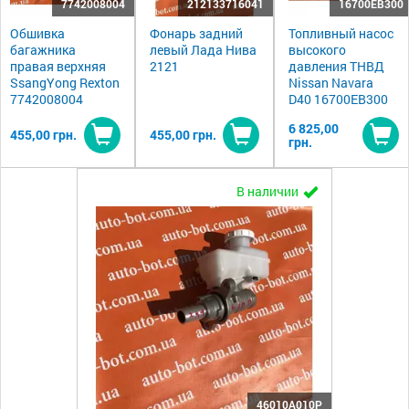
7742008004
212133716041
16700EB300
Обшивка
Фонарь задний
Топливный насос
багажника
левый Лада Нива
высокого
правая верхняя
2121
давления ТНВД
SsangYong Rexton
Nissan Navara
7742008004
D40 16700EB300
6 825,00
455,00 грн.
455,00 грн.
грн.
Купить
Купить
Ку
В наличии
46010A010P