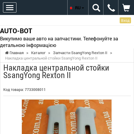
RU
Вход
AUTO-BOT
Викупимо ваше авто на запчастини. Телефонуйте за
детальною інформацією
Главная
>
Каталог
>
Запчасти SsangYong Rexton II
>
Накладка центральной стойки SsangYong Rexton II
Накладка центральной стойки
SsangYong Rexton II
Код товара:
7733008011