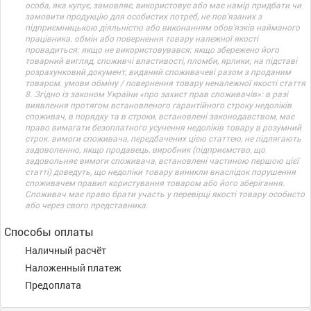
особа, яка купує, замовляє, використовує або має намір придбати чи
замовити продукцію для особистих потреб, не пов’язаних з
підприємницькою діяльністю або виконанням обов’язків найманого
працівника. обмін або повернення товару належної якості
провадиться: якщо не використовувався; якщо збережено його
товарний вигляд, споживчі властивості, пломби, ярлики; на підставі
розрахунковий документ, виданий споживачеві разом з проданим
товаром. умови обміну / повернення товару неналежної якості стаття
8. Згідно із законом України «про захист прав споживачів»: в разі
виявлення протягом встановленого гарантійного строку недоліків
споживач, в порядку та в строки, встановлені законодавством, має
право вимагати безоплатного усунення недоліків товару в розумний
строк. вимоги споживача, передбачених цією статтею, не підлягають
задоволенню, якщо продавець, виробник (підприємство, що
задовольняє вимоги споживача, встановлені частиною першою цієї
статті) доведуть, що недоліки товару виникли внаслідок порушення
споживачем правил користування товаром або його зберігання.
Споживач має право брати участь у перевірці якості товару особисто
або через свого представника.
Способы оплаты
Наличный расчёт
Наложенный платеж
Предоплата