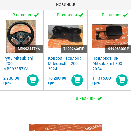
НОВИНКИ!
В наличии
В наличии
В наличии
MR992557XA
74902A361P
96926A001P
Руль Mitsubishi
Ковролин салона
Подлокотник
L200
Mitsubishi L200
Mitsubishi L200
MR992557XA
2024-
2024-
2 730,00
18 200,00
11 375,00
грн.
грн.
грн.
Купить
Купить
Ку
В наличии