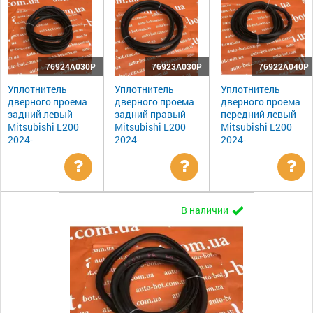
76924A030P
76923A030P
76922A040P
Уплотнитель
Уплотнитель
Уплотнитель
дверного проема
дверного проема
дверного проема
задний левый
задний правый
передний левый
Mitsubishi L200
Mitsubishi L200
Mitsubishi L200
2024-
2024-
2024-
Уточнить
Уточнить
Ут
В наличии
цену
цену
цен