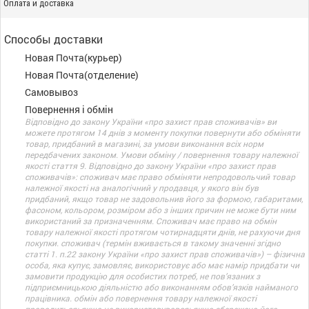
Оплата и доставка
Способы доставки
Новая Почта(курьер)
Новая Почта(отделение)
Самовывоз
Повернення і обмін
Відповідно до закону України «про захист прав споживачів» ви
можете протягом 14 днів з моменту покупки повернути або обміняти
товар, придбаний в магазині, за умови виконання всіх норм
передбачених законом. Умови обміну / повернення товару належної
якості стаття 9. Відповідно до закону України «про захист прав
споживачів»: споживач має право обміняти непродовольчий товар
належної якості на аналогічний у продавця, у якого він був
придбаний, якщо товар не задовольнив його за формою, габаритами,
фасоном, кольором, розміром або з інших причин не може бути ним
використаний за призначенням. Споживач має право на обмін
товару належної якості протягом чотирнадцяти днів, не рахуючи дня
покупки. споживач (термін вживається в такому значенні згідно
статті 1. п.22 закону України «про захист прав споживачів») – фізична
особа, яка купує, замовляє, використовує або має намір придбати чи
замовити продукцію для особистих потреб, не пов’язаних з
підприємницькою діяльністю або виконанням обов’язків найманого
працівника. обмін або повернення товару належної якості