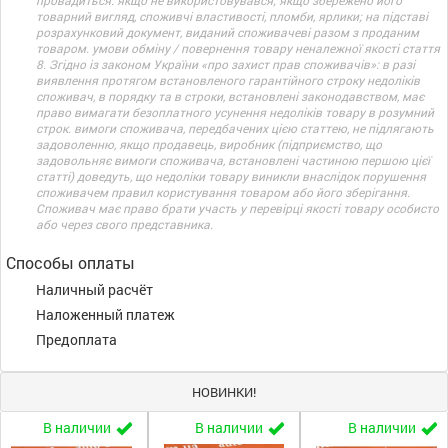
провадиться: якщо не використовувався; якщо збережено його
товарний вигляд, споживчі властивості, пломби, ярлики; на підставі
розрахунковий документ, виданий споживачеві разом з проданим
товаром. умови обміну / повернення товару неналежної якості стаття
8. Згідно із законом України «про захист прав споживачів»: в разі
виявлення протягом встановленого гарантійного строку недоліків
споживач, в порядку та в строки, встановлені законодавством, має
право вимагати безоплатного усунення недоліків товару в розумний
строк. вимоги споживача, передбачених цією статтею, не підлягають
задоволенню, якщо продавець, виробник (підприємство, що
задовольняє вимоги споживача, встановлені частиною першою цієї
статті) доведуть, що недоліки товару виникли внаслідок порушення
споживачем правил користування товаром або його зберігання.
Споживач має право брати участь у перевірці якості товару особисто
або через свого представника.
Способы оплаты
Наличный расчёт
Наложенный платеж
Предоплата
НОВИНКИ!
В наличии
В наличии
В наличии