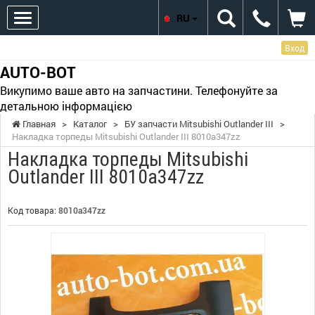
RU
Вход
AUTO-BOT
Викупимо ваше авто на запчастини. Телефонуйте за
детальною інформацією
Главная
>
Каталог
>
БУ запчасти Mitsubishi Outlander III
>
Накладка торпеды Mitsubishi Outlander III 8010a347zz
Накладка торпеды Mitsubishi
Outlander III 8010a347zz
Код товара:
8010a347zz