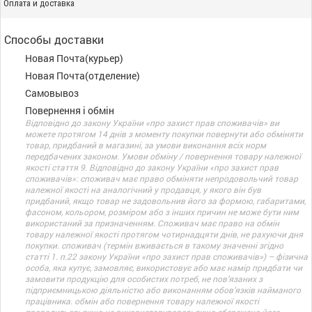
Оплата и доставка
Способы доставки
Новая Почта(курьер)
Новая Почта(отделение)
Самовывоз
Повернення і обмін
Відповідно до закону України «про захист прав споживачів» ви
можете протягом 14 днів з моменту покупки повернути або обміняти
товар, придбаний в магазині, за умови виконання всіх норм
передбачених законом. Умови обміну / повернення товару належної
якості стаття 9. Відповідно до закону України «про захист прав
споживачів»: споживач має право обміняти непродовольчий товар
належної якості на аналогічний у продавця, у якого він був
придбаний, якщо товар не задовольнив його за формою, габаритами,
фасоном, кольором, розміром або з інших причин не може бути ним
використаний за призначенням. Споживач має право на обмін
товару належної якості протягом чотирнадцяти днів, не рахуючи дня
покупки. споживач (термін вживається в такому значенні згідно
статті 1. п.22 закону України «про захист прав споживачів») – фізична
особа, яка купує, замовляє, використовує або має намір придбати чи
замовити продукцію для особистих потреб, не пов’язаних з
підприємницькою діяльністю або виконанням обов’язків найманого
працівника. обмін або повернення товару належної якості