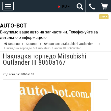
RU
Вход
AUTO-BOT
Викупимо ваше авто на запчастини. Телефонуйте за
детальною інформацією
Главная
>
Каталог
>
БУ запчасти Mitsubishi Outlander III
>
Накладка торпедо Mitsubishi Outlander III 8060a167
Накладка торпедо Mitsubishi
Outlander III 8060a167
Код товара:
8060a167