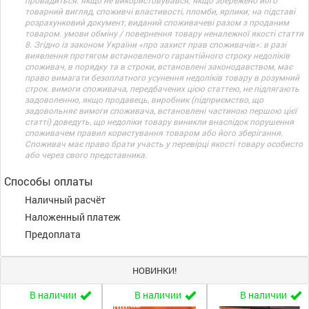
провадиться: якщо не використовувався; якщо збережено його
товарний вигляд, споживчі властивості, пломби, ярлики; на підставі
розрахунковий документ, виданий споживачеві разом з проданим
товаром. умови обміну / повернення товару неналежної якості стаття
8. Згідно із законом України «про захист прав споживачів»: в разі
виявлення протягом встановленого гарантійного строку недоліків
споживач, в порядку та в строки, встановлені законодавством, має
право вимагати безоплатного усунення недоліків товару в розумний
строк. вимоги споживача, передбачених цією статтею, не підлягають
задоволенню, якщо продавець, виробник (підприємство, що
задовольняє вимоги споживача, встановлені частиною першою цієї
статті) доведуть, що недоліки товару виникли внаслідок порушення
споживачем правил користування товаром або його зберігання.
Споживач має право брати участь у перевірці якості товару особисто
або через свого представника.
Способы оплаты
Наличный расчёт
Наложенный платеж
Предоплата
НОВИНКИ!
В наличии
В наличии
В наличии