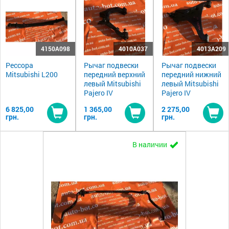
4150A098
4010A037
4013A209
Рессора
Рычаг подвески
Рычаг подвески
Mitsubishi L200
передний верхний
передний нижний
левый Mitsubishi
левый Mitsubishi
Pajero IV
Pajero IV
6 825,00
1 365,00
2 275,00
грн.
грн.
грн.
Купить
Купить
Ку
В наличии