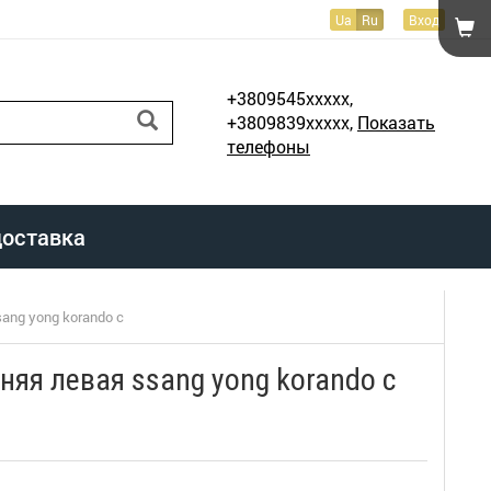
Ua
Ru
Вход
+3809545xxxxx,
+3809839xxxxx,
Показать
телефоны
доставка
ang yong korando c
няя левая ssang yong korando c