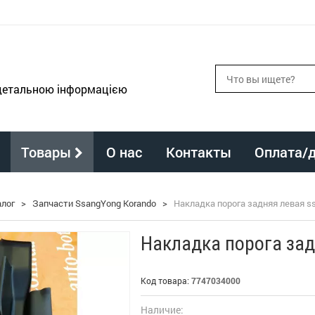
 детальною інформацією
Товары
О нас
Контакты
Оплата/
алог
>
Запчасти SsangYong Korando
>
Накладка порога задняя левая ss
Накладка порога зад
Код товара:
7747034000
Наличие: