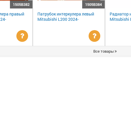
1505B382
1505B384
улера правый
Патрубок интеркулера левый
Радиатор 
024-
Mitsubishi L200 2024-
Mitsubishi
Уточнить
Уточнить
Все товары
цену
цену