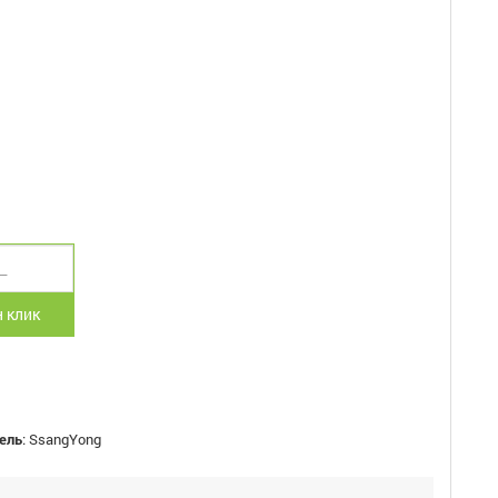
 клик
ель
:
SsangYong