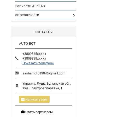
Запчасти Audi A3
Автозапчасти
КОНТАКТЫ
AUTO-BOT
+3809545xxxxx
+3809839xxxxx
Показать телефоны
sashamoto1984@gmail.com
Украина,
Луцк
,
Волынская обл.
вул. Електроаппаратна, 1
Написать нам
Стать партнером