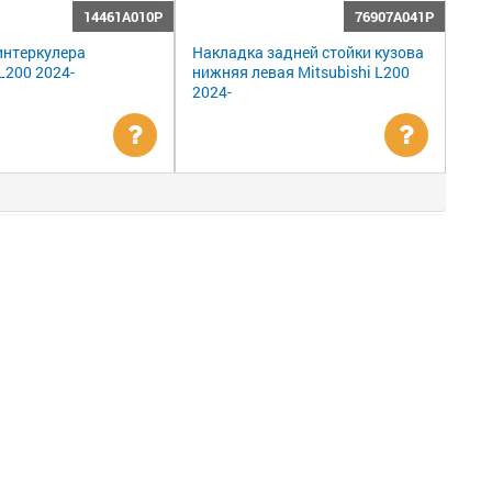
14461A010P
76907A041P
интеркулера
Накладка задней стойки кузова
 L200 2024-
нижняя левая Mitsubishi L200
2024-
Уточнить
Уточни
цену
цену