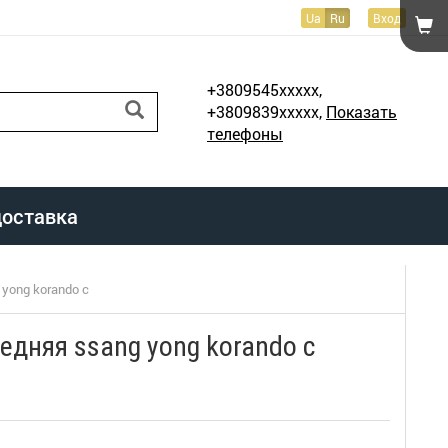
Ua
Ru
Вход
+3809545xxxxx,
+3809839xxxxx,
Показать
телефоны
доставка
yong korando c
едняя ssang yong korando c