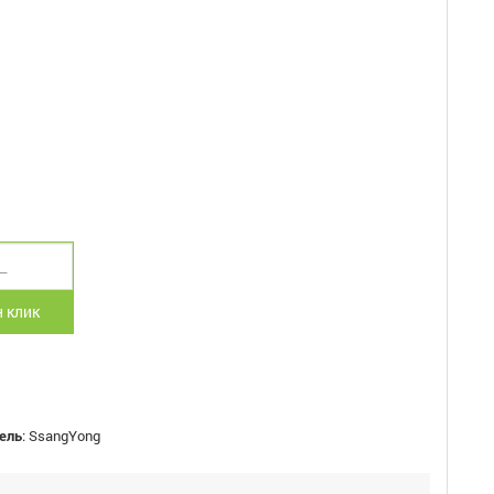
 клик
ель
:
SsangYong