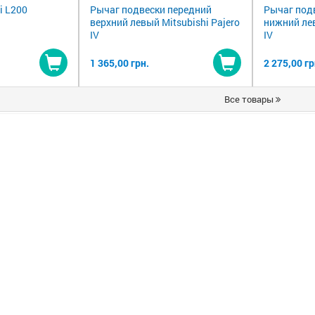
i L200
Рычаг подвески передний
Рычаг под
верхний левый Mitsubishi Pajero
нижний лев
IV
IV
1 365,00 грн.
2 275,00 гр
Купить
Купить
Все товары