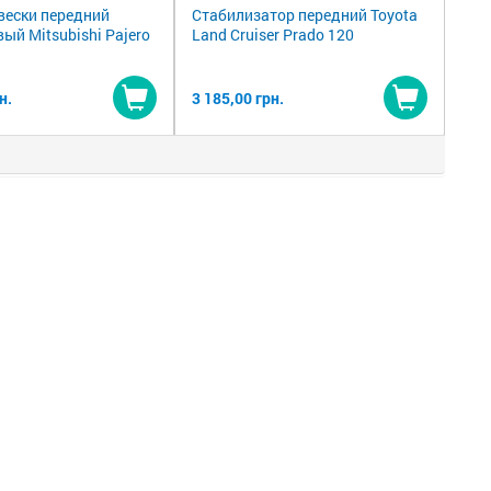
вески передний
Стабилизатор передний Toyota
ый Mitsubishi Pajero
Land Cruiser Prado 120
н.
3 185,00 грн.
Купить
Купить