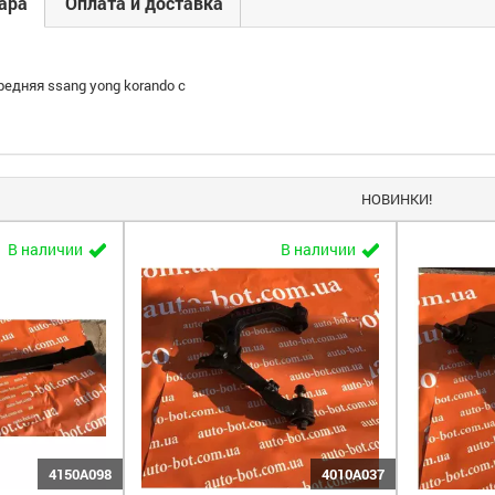
ара
Оплата и доставка
редняя ssang yong korando c
НОВИНКИ!
В наличии
В наличии
4150A098
4010A037