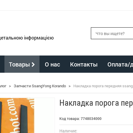
 детальною інформацією
Товары
О нас
Контакты
Оплата/
алог
>
Запчасти SsangYong Korando
>
Накладка порога передняя ssang 
Накладка порога пер
Код товара:
7748034000
Наличие: