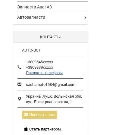
Запчасти Audi A3
Автозапчасти
КОНТАКТЫ
AUTO-BOT
+3809545xxxxx
+3809839xxxxx
Показать телефоны
sashamoto1984@gmail.com
Украина,
Луцк
,
Волынская обл.
вул. Електроаппаратна, 1
Написать нам
Стать партнером