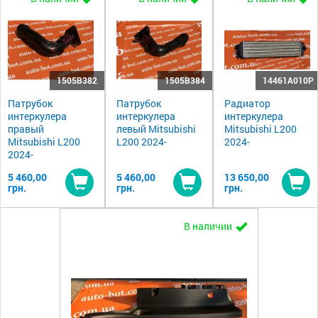
1505B382
1505B384
14461A010P
Патрубок
Патрубок
Радиатор
интеркулера
интеркулера
интеркулера
правый
левый Mitsubishi
Mitsubishi L200
Mitsubishi L200
L200 2024-
2024-
2024-
5 460,00
5 460,00
13 650,00
грн.
грн.
грн.
Купить
Купить
Ку
В наличии