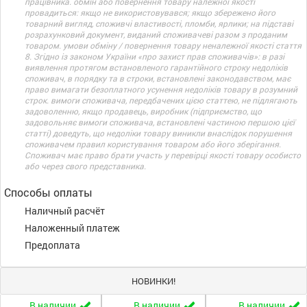
працівника. обмін або повернення товару належної якості
провадиться: якщо не використовувався; якщо збережено його
товарний вигляд, споживчі властивості, пломби, ярлики; на підставі
розрахунковий документ, виданий споживачеві разом з проданим
товаром. умови обміну / повернення товару неналежної якості стаття
8. Згідно із законом України «про захист прав споживачів»: в разі
виявлення протягом встановленого гарантійного строку недоліків
споживач, в порядку та в строки, встановлені законодавством, має
право вимагати безоплатного усунення недоліків товару в розумний
строк. вимоги споживача, передбачених цією статтею, не підлягають
задоволенню, якщо продавець, виробник (підприємство, що
задовольняє вимоги споживача, встановлені частиною першою цієї
статті) доведуть, що недоліки товару виникли внаслідок порушення
споживачем правил користування товаром або його зберігання.
Споживач має право брати участь у перевірці якості товару особисто
або через свого представника.
Способы оплаты
Наличный расчёт
Наложенный платеж
Предоплата
НОВИНКИ!
В наличии
В наличии
В наличии