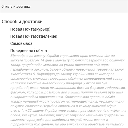
Оплата и доставка
Способы доставки
Новая Почта(курьер)
Новая Почта(отделение)
Самовывоз
Повернення і обмін
Відповідно до закону України «про захист прав споживачів» ви
можете протягом 14 днів з моменту покупки повернути або обміняти
товар, придбаний в магазині, за умови виконання всіх норм
передбачених законом. Умови обміну / повернення товару належної
якості стаття 9. Відповідно до закону України «про захист прав
споживачів»: споживач має право обміняти непродовольчий товар
належної якості на аналогічний у продавця, у якого він був
придбаний, якщо товар не задовольнив його за формою, габаритами,
фасоном, кольором, розміром або з інших причин не може бути ним
використаний за призначенням. Споживач має право на обмін
товару належної якості протягом чотирнадцяти днів, не рахуючи дня
покупки. споживач (термін вживається в такому значенні згідно
статті 1. п.22 закону України «про захист прав споживачів») – фізична
особа, яка купує, замовляє, використовує або має намір придбати чи
замовити продукцію для особистих потреб, не пов’язаних з
підприємницькою діяльністю або виконанням обов’язків найманого