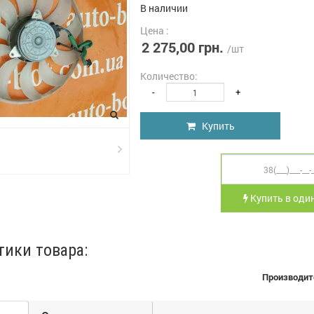
В наличии
Цена :
2 275,00 грн.
/шт
Количество:
-
+
Купить
Купить в один
тики товара:
Производит