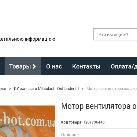
 детальною інформацією
Товары
О нас
Контакты
Оплата/
алог
>
БУ запчасти Mitsubishi Outlander III
>
Мотор вентилятора охлажден
Мотор вентилятора ох
Код товара:
1201736446
Наличие: