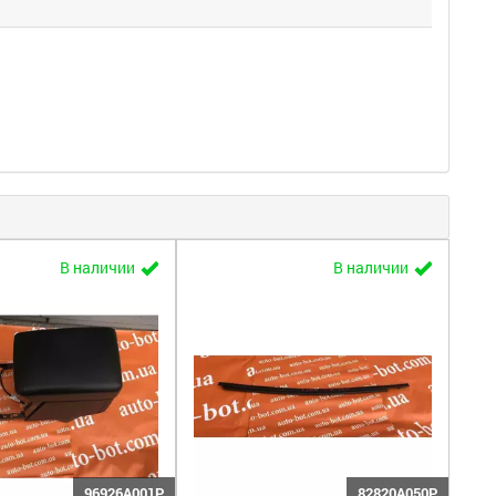
В наличии
В наличии
96926A001P
82820A050P