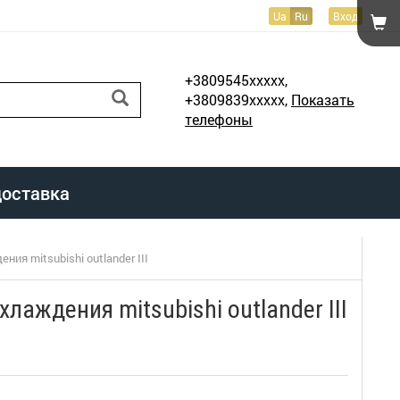
Ua
Ru
Вход
+3809545xxxxx,
+3809839xxxxx,
Показать
телефоны
доставка
ия mitsubishi outlander III
лаждения mitsubishi outlander III