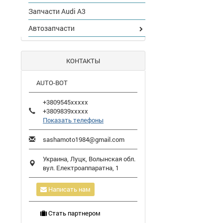
Запчасти Audi A3
Автозапчасти
КОНТАКТЫ
AUTO-BOT
+3809545xxxxx
+3809839xxxxx
Показать телефоны
sashamoto1984@gmail.com
Украина,
Луцк
,
Волынская обл.
вул. Електроаппаратна, 1
Написать нам
Стать партнером