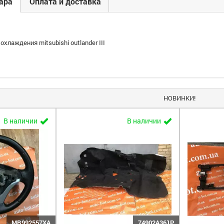
ара
Оплата и доставка
хлаждения mitsubishi outlander III
НОВИНКИ!
В наличии
В наличии
MR992557XA
74902A361P