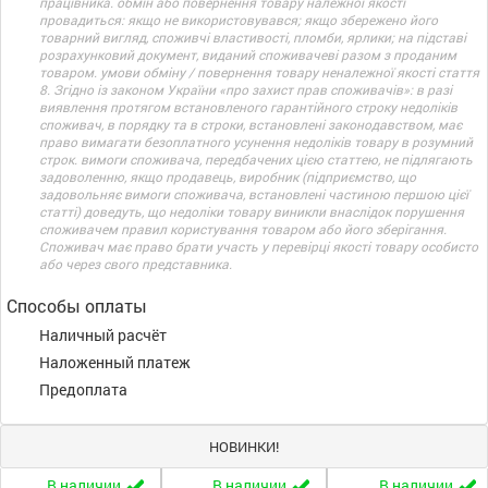
працівника. обмін або повернення товару належної якості
провадиться: якщо не використовувався; якщо збережено його
товарний вигляд, споживчі властивості, пломби, ярлики; на підставі
розрахунковий документ, виданий споживачеві разом з проданим
товаром. умови обміну / повернення товару неналежної якості стаття
8. Згідно із законом України «про захист прав споживачів»: в разі
виявлення протягом встановленого гарантійного строку недоліків
споживач, в порядку та в строки, встановлені законодавством, має
право вимагати безоплатного усунення недоліків товару в розумний
строк. вимоги споживача, передбачених цією статтею, не підлягають
задоволенню, якщо продавець, виробник (підприємство, що
задовольняє вимоги споживача, встановлені частиною першою цієї
статті) доведуть, що недоліки товару виникли внаслідок порушення
споживачем правил користування товаром або його зберігання.
Споживач має право брати участь у перевірці якості товару особисто
або через свого представника.
Способы оплаты
Наличный расчёт
Наложенный платеж
Предоплата
НОВИНКИ!
В наличии
В наличии
В наличии