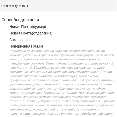
Оплата и доставка
Способы доставки
Новая Почта(курьер)
Новая Почта(отделение)
Самовывоз
Повернення і обмін
Відповідно до закону України «про захист прав споживачів» ви
можете протягом 14 днів з моменту покупки повернути або обміняти
товар, придбаний в магазині, за умови виконання всіх норм
передбачених законом. Умови обміну / повернення товару належної
якості стаття 9. Відповідно до закону України «про захист прав
споживачів»: споживач має право обміняти непродовольчий товар
належної якості на аналогічний у продавця, у якого він був
придбаний, якщо товар не задовольнив його за формою, габаритами,
фасоном, кольором, розміром або з інших причин не може бути ним
використаний за призначенням. Споживач має право на обмін
товару належної якості протягом чотирнадцяти днів, не рахуючи дня
покупки. споживач (термін вживається в такому значенні згідно
статті 1. п.22 закону України «про захист прав споживачів») – фізична
особа, яка купує, замовляє, використовує або має намір придбати чи
замовити продукцію для особистих потреб, не пов’язаних з
підприємницькою діяльністю або виконанням обов’язків найманого