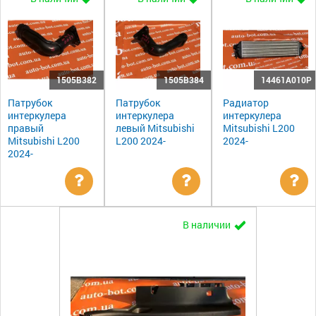
1505B382
1505B384
14461A010P
Патрубок
Патрубок
Радиатор
интеркулера
интеркулера
интеркулера
правый
левый Mitsubishi
Mitsubishi L200
Mitsubishi L200
L200 2024-
2024-
2024-
Уточнить
Уточнить
Ут
В наличии
цену
цену
цен