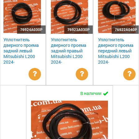
76924A030P
76923A030P
76922A040P
Уплотнитель
Уплотнитель
Уплотнитель
дверного проема
дверного проема
дверного проема
задний левый
задний правый
передний левый
Mitsubishi L200
Mitsubishi L200
Mitsubishi L200
2024-
2024-
2024-
Уточнить
Уточнить
Ут
В наличии
цену
цену
цен