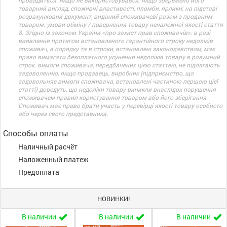
провадиться: якщо не використовувався; якщо збережено його
товарний вигляд, споживчі властивості, пломби, ярлики; на підставі
розрахунковий документ, виданий споживачеві разом з проданим
товаром. умови обміну / повернення товару неналежної якості стаття
8. Згідно із законом України «про захист прав споживачів»: в разі
виявлення протягом встановленого гарантійного строку недоліків
споживач, в порядку та в строки, встановлені законодавством, має
право вимагати безоплатного усунення недоліків товару в розумний
строк. вимоги споживача, передбачених цією статтею, не підлягають
задоволенню, якщо продавець, виробник (підприємство, що
задовольняє вимоги споживача, встановлені частиною першою цієї
статті) доведуть, що недоліки товару виникли внаслідок порушення
споживачем правил користування товаром або його зберігання.
Споживач має право брати участь у перевірці якості товару особисто
або через свого представника.
Способы оплаты
Наличный расчёт
Наложенный платеж
Предоплата
НОВИНКИ!
В наличии
В наличии
В наличии