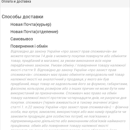
Оплата и доставка
Способы доставки
Новая Почта(курьер)
Новая Почта(отделение)
Самовывоз
Повернення і обмін
Відповідно до закону України «про захист прав споживачів» ви
можете протягом 14 днів з моменту покупки повернути або обміняти
товар, придбаний в магазині, за умови виконання всіх норм
передбачених законом. Умови обміну / повернення товару належної
якості стаття 9. Відповідно до закону України «про захист прав
споживачів»: споживач має право обміняти непродовольчий товар
належної якості на аналогічний у продавця, у якого він був
придбаний, якщо товар не задовольнив його за формою, габаритами,
фасоном, кольором, розміром або з інших причин не може бути ним
використаний за призначенням. Споживач має право на обмін
товару належної якості протягом чотирнадцяти днів, не рахуючи дня
покупки. споживач (термін вживається в такому значенні згідно
статті 1. п.22 закону України «про захист прав споживачів») – фізична
особа, яка купує, замовляє, використовує або має намір придбати чи
замовити продукцію для особистих потреб, не пов’язаних з
підприємницькою діяльністю або виконанням обов’язків найманого
працівника. обмін або повернення товару належної якості