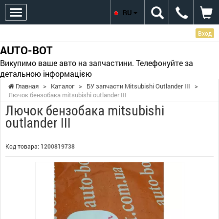
RU
Вход
AUTO-BOT
Викупимо ваше авто на запчастини. Телефонуйте за
детальною інформацією
Главная
>
Каталог
>
БУ запчасти Mitsubishi Outlander III
>
Лючок бензобака mitsubishi outlander III
Лючок бензобака mitsubishi
outlander III
Код товара:
1200819738