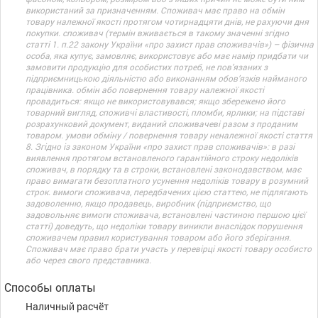
використаний за призначенням. Споживач має право на обмін
товару належної якості протягом чотирнадцяти днів, не рахуючи дня
покупки. споживач (термін вживається в такому значенні згідно
статті 1. п.22 закону України «про захист прав споживачів») – фізична
особа, яка купує, замовляє, використовує або має намір придбати чи
замовити продукцію для особистих потреб, не пов’язаних з
підприємницькою діяльністю або виконанням обов’язків найманого
працівника. обмін або повернення товару належної якості
провадиться: якщо не використовувався; якщо збережено його
товарний вигляд, споживчі властивості, пломби, ярлики; на підставі
розрахунковий документ, виданий споживачеві разом з проданим
товаром. умови обміну / повернення товару неналежної якості стаття
8. Згідно із законом України «про захист прав споживачів»: в разі
виявлення протягом встановленого гарантійного строку недоліків
споживач, в порядку та в строки, встановлені законодавством, має
право вимагати безоплатного усунення недоліків товару в розумний
строк. вимоги споживача, передбачених цією статтею, не підлягають
задоволенню, якщо продавець, виробник (підприємство, що
задовольняє вимоги споживача, встановлені частиною першою цієї
статті) доведуть, що недоліки товару виникли внаслідок порушення
споживачем правил користування товаром або його зберігання.
Споживач має право брати участь у перевірці якості товару особисто
або через свого представника.
Способы оплаты
Наличный расчёт