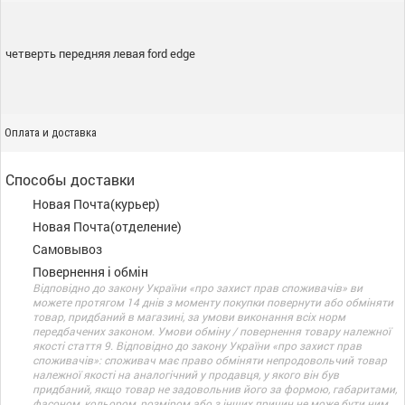
четверть передняя левая ford edge
Оплата и доставка
Способы доставки
Новая Почта(курьер)
Новая Почта(отделение)
Самовывоз
Повернення і обмін
Відповідно до закону України «про захист прав споживачів» ви
можете протягом 14 днів з моменту покупки повернути або обміняти
товар, придбаний в магазині, за умови виконання всіх норм
передбачених законом. Умови обміну / повернення товару належної
якості стаття 9. Відповідно до закону України «про захист прав
споживачів»: споживач має право обміняти непродовольчий товар
належної якості на аналогічний у продавця, у якого він був
придбаний, якщо товар не задовольнив його за формою, габаритами,
фасоном, кольором, розміром або з інших причин не може бути ним