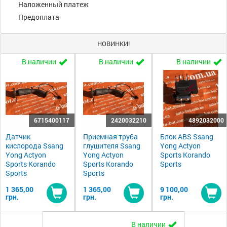
Наложенный платеж
Предоплата
НОВИНКИ!
В наличии
В наличии
В наличии
6715400117
2420032210
4892032000
Датчик
Приемная труба
Блок ABS Ssang
кислорода Ssang
глушителя Ssang
Yong Actyon
Yong Actyon
Yong Actyon
Sports Korando
Sports Korando
Sports Korando
Sports
Sports
Sports
1 365,00
1 365,00
9 100,00
грн.
грн.
грн.
Купить
Купить
Ку
В наличии