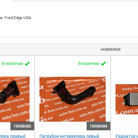
ое Ford Edge USA
НОВИНКИ!
В наличии
В наличии
1505B382
1505B384
улера правый
Патрубок интеркулера левый
Радиатор 