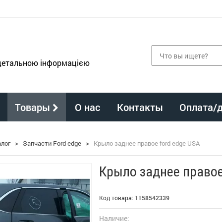
 детальною інформацією
Товары
О нас
Контакты
Оплата/
алог
>
Запчасти Ford edge
>
Крыло заднее правое ford edge USA
Крыло заднее правое
Код товара:
1158542339
Наличие: