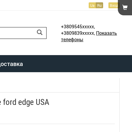
Ua
Ru
Вход
+3809545xxxxx,
+3809839xxxxx,
Показать
телефоны
доставка
 ford edge USA