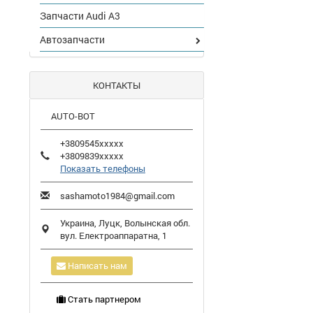
Запчасти Audi A3
Автозапчасти
КОНТАКТЫ
AUTO-BOT
+3809545xxxxx
+3809839xxxxx
Показать телефоны
sashamoto1984@gmail.com
Украина,
Луцк
,
Волынская обл.
вул. Електроаппаратна, 1
Написать нам
Стать партнером