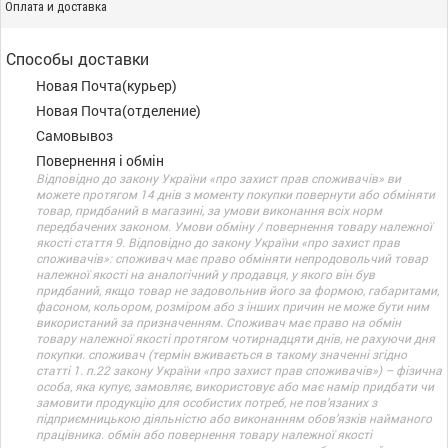
Оплата и доставка
Способы доставки
Новая Почта(курьер)
Новая Почта(отделение)
Самовывоз
Повернення і обмін
Відповідно до закону України «про захист прав споживачів» ви
можете протягом 14 днів з моменту покупки повернути або обміняти
товар, придбаний в магазині, за умови виконання всіх норм
передбачених законом. Умови обміну / повернення товару належної
якості стаття 9. Відповідно до закону України «про захист прав
споживачів»: споживач має право обміняти непродовольчий товар
належної якості на аналогічний у продавця, у якого він був
придбаний, якщо товар не задовольнив його за формою, габаритами,
фасоном, кольором, розміром або з інших причин не може бути ним
використаний за призначенням. Споживач має право на обмін
товару належної якості протягом чотирнадцяти днів, не рахуючи дня
покупки. споживач (термін вживається в такому значенні згідно
статті 1. п.22 закону України «про захист прав споживачів») – фізична
особа, яка купує, замовляє, використовує або має намір придбати чи
замовити продукцію для особистих потреб, не пов’язаних з
підприємницькою діяльністю або виконанням обов’язків найманого
працівника. обмін або повернення товару належної якості