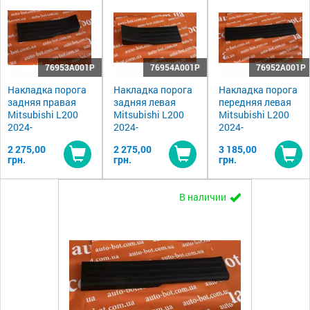
76953A001P
76954A001P
76952A001P
Накладка порога
Накладка порога
Накладка порога
задняя правая
задняя левая
передняя левая
Mitsubishi L200
Mitsubishi L200
Mitsubishi L200
2024-
2024-
2024-
2 275,00
2 275,00
3 185,00
грн.
грн.
грн.
Купить
Купить
Ку
В наличии