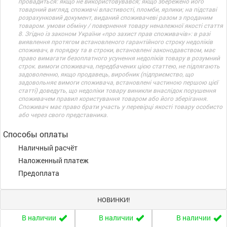
провадиться: якщо не використовувався; якщо збережено його
товарний вигляд, споживчі властивості, пломби, ярлики; на підставі
розрахунковий документ, виданий споживачеві разом з проданим
товаром. умови обміну / повернення товару неналежної якості стаття
8. Згідно із законом України «про захист прав споживачів»: в разі
виявлення протягом встановленого гарантійного строку недоліків
споживач, в порядку та в строки, встановлені законодавством, має
право вимагати безоплатного усунення недоліків товару в розумний
строк. вимоги споживача, передбачених цією статтею, не підлягають
задоволенню, якщо продавець, виробник (підприємство, що
задовольняє вимоги споживача, встановлені частиною першою цієї
статті) доведуть, що недоліки товару виникли внаслідок порушення
споживачем правил користування товаром або його зберігання.
Споживач має право брати участь у перевірці якості товару особисто
або через свого представника.
Способы оплаты
Наличный расчёт
Наложенный платеж
Предоплата
НОВИНКИ!
В наличии
В наличии
В наличии