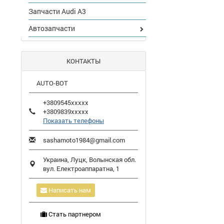
Запчасти Audi A3
Автозапчасти
КОНТАКТЫ
AUTO-BOT
+3809545xxxxx
+3809839xxxxx
Показать телефоны
sashamoto1984@gmail.com
Украина,
Луцк
,
Волынская обл.
вул. Електроаппаратна, 1
Написать нам
Стать партнером