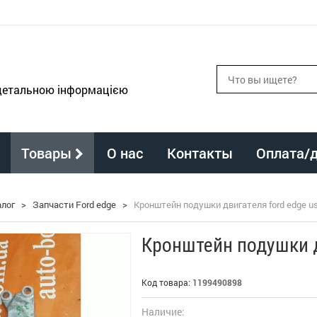
 детальною інформацією
Товары
О нас
Контакты
Оплата/
алог
>
Запчасти Ford edge
>
Кронштейн подушки двигателя ford edge u
Кронштейн подушки д
Код товара:
1199490898
Наличие: