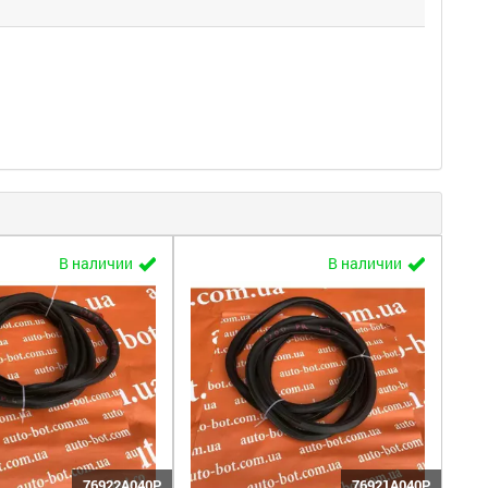
В наличии
В наличии
76922A040P
76921A040P