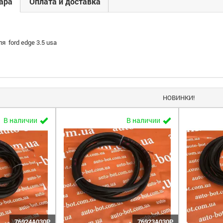
ара
Оплата и доставка
я ford edge 3.5 usa
НОВИНКИ!
В наличии
В наличии
76924A030P
76923A030P