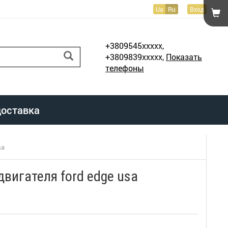
Ua
Ru
Вход
+3809545xxxxx,
+3809839xxxxx,
Показать
телефоны
доставка
sa
вигателя ford edge usa