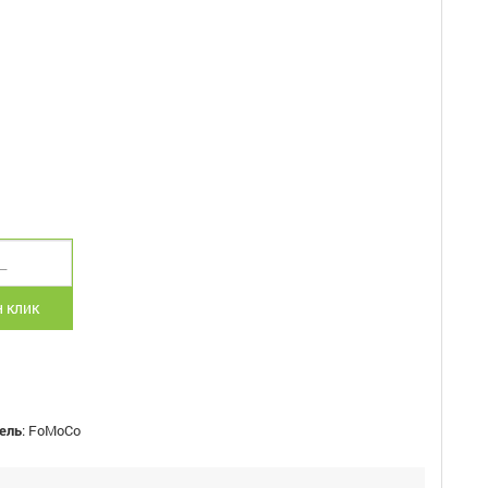
 клик
ель
:
FoMoCo