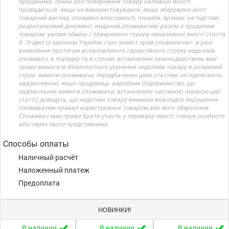
працівника. обмін або повернення товару належної якості
провадиться: якщо не використовувався; якщо збережено його
товарний вигляд, споживчі властивості, пломби, ярлики; на підставі
розрахунковий документ, виданий споживачеві разом з проданим
товаром. умови обміну / повернення товару неналежної якості стаття
8. Згідно із законом України «про захист прав споживачів»: в разі
виявлення протягом встановленого гарантійного строку недоліків
споживач, в порядку та в строки, встановлені законодавством, має
право вимагати безоплатного усунення недоліків товару в розумний
строк. вимоги споживача, передбачених цією статтею, не підлягають
задоволенню, якщо продавець, виробник (підприємство, що
задовольняє вимоги споживача, встановлені частиною першою цієї
статті) доведуть, що недоліки товару виникли внаслідок порушення
споживачем правил користування товаром або його зберігання.
Споживач має право брати участь у перевірці якості товару особисто
або через свого представника.
Способы оплаты
Наличный расчёт
Наложенный платеж
Предоплата
НОВИНКИ!
В наличии
В наличии
В наличии