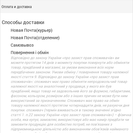
Оплата и доставка
Способы доставки
Новая Почта(курьер)
Новая Почта(отделение)
Самовывоз
Повернення і обмін
Відповідно до закону України «про захист прав споживачів» ви
можете протягом 14 днів з моменту покупки повернути або обміняти
товар, придбаний в магазині, за умови виконання всіх норм
передбачених законом. Умови обміну / повернення товару належної
якості стаття 9. Відповідно до закону України «про захист прав
споживачів»: споживач має право обміняти непродовольчий товар
належної якості на аналогічний у продавця, у якого він був
придбаний, якщо товар не задовольнив його за формою, габаритами,
фасоном, кольором, розміром або з інших причин не може бути ним
використаний за призначенням. Споживач має право на обмін
товару належної якості протягом чотирнадцяти днів, не рахуючи дня
покупки. споживач (термін вживається в такому значенні згідно
статті 1. п.22 закону України «про захист прав споживачів») – фізична
особа, яка купує, замовляє, використовує або має намір придбати чи
замовити продукцію для особистих потреб, не пов’язаних з
підприємницькою діяльністю або виконанням обов’язків найманого