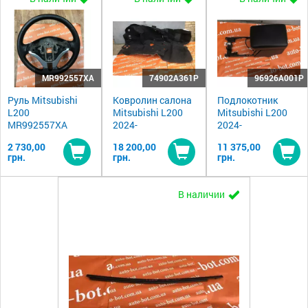
MR992557XA
74902A361P
96926A001P
Руль Mitsubishi
Ковролин салона
Подлокотник
L200
Mitsubishi L200
Mitsubishi L200
MR992557XA
2024-
2024-
2 730,00
18 200,00
11 375,00
грн.
грн.
грн.
Купить
Купить
Ку
В наличии