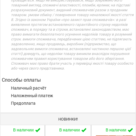
провадиться: якщо не використовувався; якщо збережено його
товарний вигляд, споживчі властивості, пломби, ярлики; на підставі
розрахунковий документ, виданий споживачеві разом з проданим
товаром. умови обміну / повернення товару неналежної якості стаття
8. Згідно із законом України «про захист прав споживачів»: в разі
виявлення протягом встановленого гарантійного строку недоліків
споживач, в порядку та в строки, встановлені законодавством, має
право вимагати безоплатного усунення недоліків товару в розумний
строк. вимоги споживача, передбачених цією статтею, не підлягають
задоволенню, якщо продавець, виробник (підприємство, що
задовольняє вимоги споживача, встановлені частиною першою цієї
статті) доведуть, що недоліки товару виникли внаслідок порушення
споживачем правил користування товаром або його зберігання.
Споживач має право брати участь у перевірці якості товару особисто
або через свого представника.
Способы оплаты
Наличный расчёт
Наложенный платеж
Предоплата
НОВИНКИ!
В наличии
В наличии
В наличии