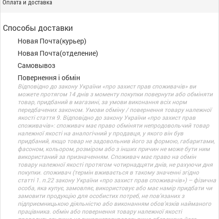
Оплата и доставка
Способы доставки
Новая Почта(курьер)
Новая Почта(отделение)
Самовывоз
Повернення і обмін
Відповідно до закону України «про захист прав споживачів» ви
можете протягом 14 днів з моменту покупки повернути або обміняти
товар, придбаний в магазині, за умови виконання всіх норм
передбачених законом. Умови обміну / повернення товару належної
якості стаття 9. Відповідно до закону України «про захист прав
споживачів»: споживач має право обміняти непродовольчий товар
належної якості на аналогічний у продавця, у якого він був
придбаний, якщо товар не задовольнив його за формою, габаритами,
фасоном, кольором, розміром або з інших причин не може бути ним
використаний за призначенням. Споживач має право на обмін
товару належної якості протягом чотирнадцяти днів, не рахуючи дня
покупки. споживач (термін вживається в такому значенні згідно
статті 1. п.22 закону України «про захист прав споживачів») – фізична
особа, яка купує, замовляє, використовує або має намір придбати чи
замовити продукцію для особистих потреб, не пов’язаних з
підприємницькою діяльністю або виконанням обов’язків найманого
працівника. обмін або повернення товару належної якості