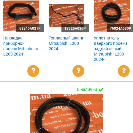
68240A021P
17525A080P
76924A030P
Накладка
Топливный шланг
Уплотнитель
приборной
Mitsubishi L200
дверного проема
панели Mitsubishi
2024-
задний левый
L200 2024-
Mitsubishi L200
2024-
Уточнить
Уточнить
Ут
В наличии
цену
цену
цен