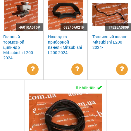
46010A010P
68240A021P
17525A080P
Главный
Накладка
Топливный шланг
тормозной
приборной
Mitsubishi L200
цилиндр
панели Mitsubishi
2024-
Mitsubishi L200
L200 2024-
2024-
Уточнить
Уточнить
Ут
В наличии
цену
цену
цен