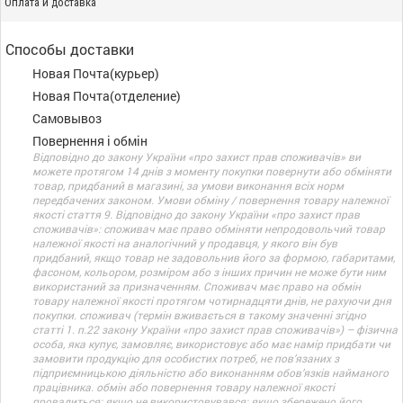
Оплата и доставка
Способы доставки
Новая Почта(курьер)
Новая Почта(отделение)
Самовывоз
Повернення і обмін
Відповідно до закону України «про захист прав споживачів» ви
можете протягом 14 днів з моменту покупки повернути або обміняти
товар, придбаний в магазині, за умови виконання всіх норм
передбачених законом. Умови обміну / повернення товару належної
якості стаття 9. Відповідно до закону України «про захист прав
споживачів»: споживач має право обміняти непродовольчий товар
належної якості на аналогічний у продавця, у якого він був
придбаний, якщо товар не задовольнив його за формою, габаритами,
фасоном, кольором, розміром або з інших причин не може бути ним
використаний за призначенням. Споживач має право на обмін
товару належної якості протягом чотирнадцяти днів, не рахуючи дня
покупки. споживач (термін вживається в такому значенні згідно
статті 1. п.22 закону України «про захист прав споживачів») – фізична
особа, яка купує, замовляє, використовує або має намір придбати чи
замовити продукцію для особистих потреб, не пов’язаних з
підприємницькою діяльністю або виконанням обов’язків найманого
працівника. обмін або повернення товару належної якості
провадиться: якщо не використовувався; якщо збережено його