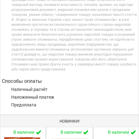
товарний вигляд, споживчі властивості, пломби, ярлики; на підставі
розрахунковий документ, виданий споживачеві разом з проданим
товаром. умови обміну / повернення товару неналежної якості стаття
8. Згідно із законом України «про захист прав споживачів»: в разі
виявлення протягом встановленого гарантійного строку недоліків
споживач, в порядку та в строки, встановлені законодавством, має
право вимагати безоплатного усунення недоліків товару в розумний
строк. вимоги споживача, передбачених цією статтею, не підлягають
задоволенню, якщо продавець, виробник (підприємство, що
задовольняє вимоги споживача, встановлені частиною першою цієї
статті) доведуть, що недоліки товару виникли внаслідок порушення
споживачем правил користування товаром або його зберігання.
Споживач має право брати участь у перевірці якості товару особисто
або через свого представника.
Способы оплаты
Наличный расчёт
Наложенный платеж
Предоплата
НОВИНКИ!
В наличии
В наличии
В наличии