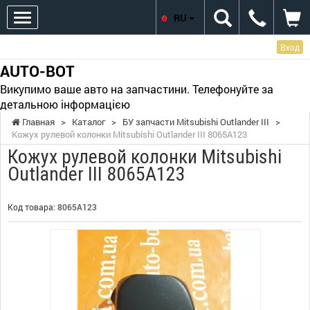
RU
Вход
AUTO-BOT
Викупимо ваше авто на запчастини. Телефонуйте за
детальною інформацією
Главная
>
Каталог
>
БУ запчасти Mitsubishi Outlander III
>
Кожух рулевой колонки Mitsubishi Outlander III 8065A123
Кожух рулевой колонки Mitsubishi
Outlander III 8065A123
Код товара:
8065A123