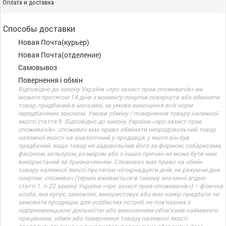
Оплата и доставка
Способы доставки
Новая Почта(курьер)
Новая Почта(отделение)
Самовывоз
Повернення і обмін
Відповідно до закону України «про захист прав споживачів» ви
можете протягом 14 днів з моменту покупки повернути або обміняти
товар, придбаний в магазині, за умови виконання всіх норм
передбачених законом. Умови обміну / повернення товару належної
якості стаття 9. Відповідно до закону України «про захист прав
споживачів»: споживач має право обміняти непродовольчий товар
належної якості на аналогічний у продавця, у якого він був
придбаний, якщо товар не задовольнив його за формою, габаритами,
фасоном, кольором, розміром або з інших причин не може бути ним
використаний за призначенням. Споживач має право на обмін
товару належної якості протягом чотирнадцяти днів, не рахуючи дня
покупки. споживач (термін вживається в такому значенні згідно
статті 1. п.22 закону України «про захист прав споживачів») – фізична
особа, яка купує, замовляє, використовує або має намір придбати чи
замовити продукцію для особистих потреб, не пов’язаних з
підприємницькою діяльністю або виконанням обов’язків найманого
працівника. обмін або повернення товару належної якості