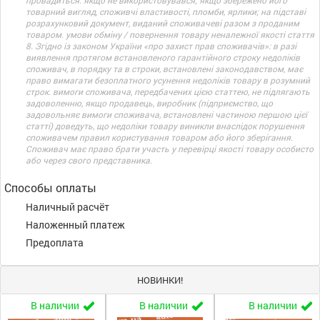
провадиться: якщо не використовувався; якщо збережено його
товарний вигляд, споживчі властивості, пломби, ярлики; на підставі
розрахунковий документ, виданий споживачеві разом з проданим
товаром. умови обміну / повернення товару неналежної якості стаття
8. Згідно із законом України «про захист прав споживачів»: в разі
виявлення протягом встановленого гарантійного строку недоліків
споживач, в порядку та в строки, встановлені законодавством, має
право вимагати безоплатного усунення недоліків товару в розумний
строк. вимоги споживача, передбачених цією статтею, не підлягають
задоволенню, якщо продавець, виробник (підприємство, що
задовольняє вимоги споживача, встановлені частиною першою цієї
статті) доведуть, що недоліки товару виникли внаслідок порушення
споживачем правил користування товаром або його зберігання.
Споживач має право брати участь у перевірці якості товару особисто
або через свого представника.
Способы оплаты
Наличный расчёт
Наложенный платеж
Предоплата
НОВИНКИ!
В наличии
В наличии
В наличии