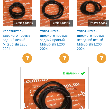
76924A030P
76923A030P
76922A040P
Уплотнитель
Уплотнитель
Уплотнитель
дверного проема
дверного проема
дверного проема
задний левый
задний правый
передний левый
Mitsubishi L200
Mitsubishi L200
Mitsubishi L200
2024-
2024-
2024-
Уточнить
Уточнить
Ут
В наличии
цену
цену
цен