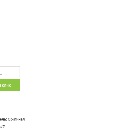
 клик
ель
:
Оригинал
Б/У