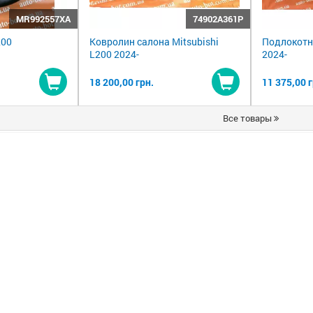
MR992557XA
74902A361P
200
Ковролин салона Mitsubishi
Подлокотни
L200 2024-
2024-
18 200,00 грн.
11 375,00 г
Купить
Купить
Все товары