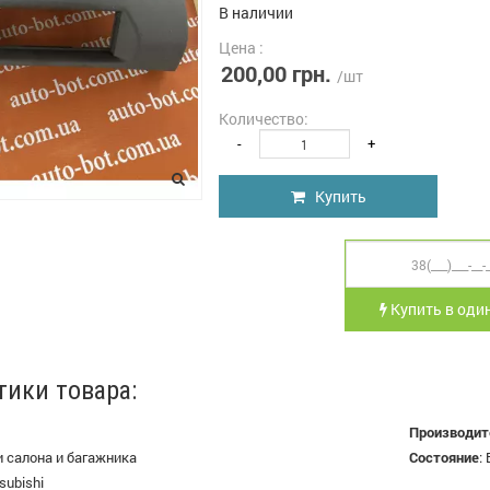
В наличии
Цена :
200,00 грн.
/шт
Количество:
-
+
Купить
Купить в один
тики товара:
Производит
 салона и багажника
Состояние
:
subishi