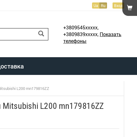
Ua
Ru
Вход
+3809545xxxxx,
+3809839xxxxx,
Показать
телефоны
доставка
itsubishi L200 mn179816ZZ
 Mitsubishi L200 mn179816ZZ