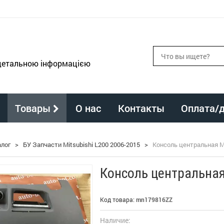
 детальною інформацією
Товары
О нас
Контакты
Оплата/
алог
>
БУ Запчасти Mitsubishi L200 2006-2015
>
Консоль центральная M
Консоль центральная
Код товара:
mn179816ZZ
Наличие: