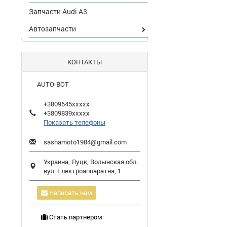
Запчасти Audi A3
Автозапчасти
КОНТАКТЫ
AUTO-BOT
+3809545xxxxx
+3809839xxxxx
Показать телефоны
sashamoto1984@gmail.com
Украина,
Луцк
,
Волынская обл.
вул. Електроаппаратна, 1
Написать нам
Стать партнером