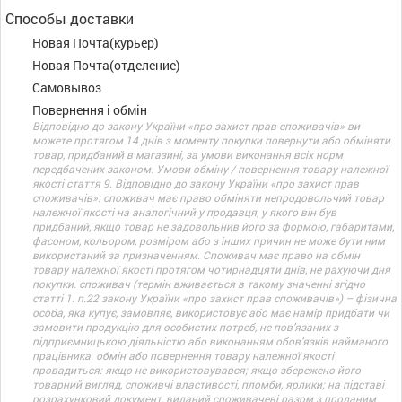
Способы доставки
Новая Почта(курьер)
Новая Почта(отделение)
Самовывоз
Повернення і обмін
Відповідно до закону України «про захист прав споживачів» ви
можете протягом 14 днів з моменту покупки повернути або обміняти
товар, придбаний в магазині, за умови виконання всіх норм
передбачених законом. Умови обміну / повернення товару належної
якості стаття 9. Відповідно до закону України «про захист прав
споживачів»: споживач має право обміняти непродовольчий товар
належної якості на аналогічний у продавця, у якого він був
придбаний, якщо товар не задовольнив його за формою, габаритами,
фасоном, кольором, розміром або з інших причин не може бути ним
використаний за призначенням. Споживач має право на обмін
товару належної якості протягом чотирнадцяти днів, не рахуючи дня
покупки. споживач (термін вживається в такому значенні згідно
статті 1. п.22 закону України «про захист прав споживачів») – фізична
особа, яка купує, замовляє, використовує або має намір придбати чи
замовити продукцію для особистих потреб, не пов’язаних з
підприємницькою діяльністю або виконанням обов’язків найманого
працівника. обмін або повернення товару належної якості
провадиться: якщо не використовувався; якщо збережено його
товарний вигляд, споживчі властивості, пломби, ярлики; на підставі
розрахунковий документ, виданий споживачеві разом з проданим