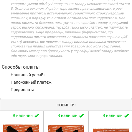
товаром. умови обміну / повернення товару неналежної якості стаття
8. Згідно із законом України «про захист прав споживачів»: в разі
виявлення протягом встановленого гарантійного строку недоліків
споживач, в порядку та в строки, встановлені законодавством, має
право вимагати безоплатного усунення недоліків товару в розумний
строк. вимоги споживача, передбачених цією статтею, не підлягають
задоволенню, якщо продавець, виробник (підприємство, що
задовольняє вимоги споживача, встановлені частиною першою цієї
статті) доведуть, що недоліки товару виникли внаслідок порушення
споживачем правил користування товаром або його зберігання.
Споживач має право брати участь у перевірці якості товару особисто
або через свого представника.
Способы оплаты
Наличный расчёт
Наложенный платеж
Предоплата
НОВИНКИ!
В наличии
В наличии
В наличии