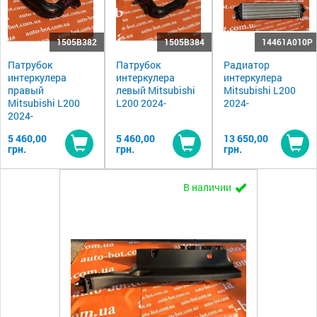
1505B382
1505B384
14461A010P
Патрубок
Патрубок
Радиатор
интеркулера
интеркулера
интеркулера
правый
левый Mitsubishi
Mitsubishi L200
Mitsubishi L200
L200 2024-
2024-
2024-
5 460,00
5 460,00
13 650,00
грн.
грн.
грн.
Купить
Купить
Ку
В наличии