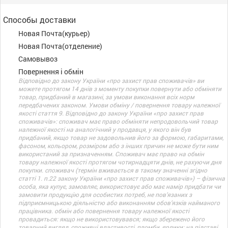
Способы доставки
Новая Почта(курьер)
Новая Почта(отделение)
Самовывоз
Повернення і обмін
Відповідно до закону України «про захист прав споживачів» ви
можете протягом 14 днів з моменту покупки повернути або обміняти
товар, придбаний в магазині, за умови виконання всіх норм
передбачених законом. Умови обміну / повернення товару належної
якості стаття 9. Відповідно до закону України «про захист прав
споживачів»: споживач має право обміняти непродовольчий товар
належної якості на аналогічний у продавця, у якого він був
придбаний, якщо товар не задовольнив його за формою, габаритами,
фасоном, кольором, розміром або з інших причин не може бути ним
використаний за призначенням. Споживач має право на обмін
товару належної якості протягом чотирнадцяти днів, не рахуючи дня
покупки. споживач (термін вживається в такому значенні згідно
статті 1. п.22 закону України «про захист прав споживачів») – фізична
особа, яка купує, замовляє, використовує або має намір придбати чи
замовити продукцію для особистих потреб, не пов’язаних з
підприємницькою діяльністю або виконанням обов’язків найманого
працівника. обмін або повернення товару належної якості
провадиться: якщо не використовувався; якщо збережено його
товарний вигляд, споживчі властивості, пломби, ярлики; на підставі