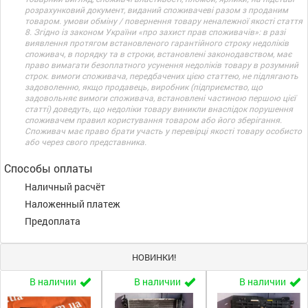
розрахунковий документ, виданий споживачеві разом з проданим
товаром. умови обміну / повернення товару неналежної якості стаття
8. Згідно із законом України «про захист прав споживачів»: в разі
виявлення протягом встановленого гарантійного строку недоліків
споживач, в порядку та в строки, встановлені законодавством, має
право вимагати безоплатного усунення недоліків товару в розумний
строк. вимоги споживача, передбачених цією статтею, не підлягають
задоволенню, якщо продавець, виробник (підприємство, що
задовольняє вимоги споживача, встановлені частиною першою цієї
статті) доведуть, що недоліки товару виникли внаслідок порушення
споживачем правил користування товаром або його зберігання.
Споживач має право брати участь у перевірці якості товару особисто
або через свого представника.
Способы оплаты
Наличный расчёт
Наложенный платеж
Предоплата
НОВИНКИ!
В наличии
В наличии
В наличии