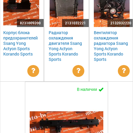
8231009200
2131032221
2132032220
Корпус блока
Радиатор
Вентилятор
предохранителей
охлаждения
охлаждения
Ssang Yong
двигателя Ssang
радиатора Ssang
Actyon Sports
Yong Actyon
Yong Actyon
Korando Sports
Sports Korando
Sports Korando
Sports
Sports
Уточнить
Уточнить
Ут
В наличии
цену
цену
цен