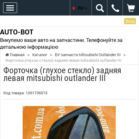
RU
Вход
AUTO-BOT
Викупимо ваше авто на запчастини. Телефонуйте за
детальною інформацією
Главная
>
Каталог
>
БУ запчасти Mitsubishi Outlander III
>
Форточка (глухое стекло) задняя левая mitsubishi outlander III
Форточка (глухое стекло) задняя
левая mitsubishi outlander III
Код товара:
1201736515