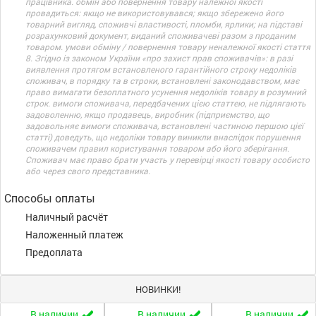
працівника. обмін або повернення товару належної якості
провадиться: якщо не використовувався; якщо збережено його
товарний вигляд, споживчі властивості, пломби, ярлики; на підставі
розрахунковий документ, виданий споживачеві разом з проданим
товаром. умови обміну / повернення товару неналежної якості стаття
8. Згідно із законом України «про захист прав споживачів»: в разі
виявлення протягом встановленого гарантійного строку недоліків
споживач, в порядку та в строки, встановлені законодавством, має
право вимагати безоплатного усунення недоліків товару в розумний
строк. вимоги споживача, передбачених цією статтею, не підлягають
задоволенню, якщо продавець, виробник (підприємство, що
задовольняє вимоги споживача, встановлені частиною першою цієї
статті) доведуть, що недоліки товару виникли внаслідок порушення
споживачем правил користування товаром або його зберігання.
Споживач має право брати участь у перевірці якості товару особисто
або через свого представника.
Способы оплаты
Наличный расчёт
Наложенный платеж
Предоплата
НОВИНКИ!
В наличии
В наличии
В наличии