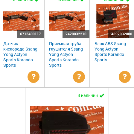
6715400117
2420032210
4892032000
Датчик
Приемная труба
Блок ABS Ssang
кислорода Ssang
глушителя Ssang
Yong Actyon
Yong Actyon
Yong Actyon
Sports Korando
Sports Korando
Sports Korando
Sports
Sports
Sports
Уточнить
Уточнить
Ут
В наличии
цену
цену
цен