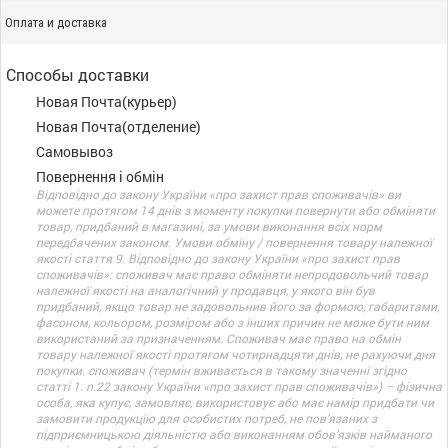
Оплата и доставка
Способы доставки
Новая Почта(курьер)
Новая Почта(отделение)
Самовывоз
Повернення і обмін
Відповідно до закону України «про захист прав споживачів» ви
можете протягом 14 днів з моменту покупки повернути або обміняти
товар, придбаний в магазині, за умови виконання всіх норм
передбачених законом. Умови обміну / повернення товару належної
якості стаття 9. Відповідно до закону України «про захист прав
споживачів»: споживач має право обміняти непродовольчий товар
належної якості на аналогічний у продавця, у якого він був
придбаний, якщо товар не задовольнив його за формою, габаритами,
фасоном, кольором, розміром або з інших причин не може бути ним
використаний за призначенням. Споживач має право на обмін
товару належної якості протягом чотирнадцяти днів, не рахуючи дня
покупки. споживач (термін вживається в такому значенні згідно
статті 1. п.22 закону України «про захист прав споживачів») – фізична
особа, яка купує, замовляє, використовує або має намір придбати чи
замовити продукцію для особистих потреб, не пов’язаних з
підприємницькою діяльністю або виконанням обов’язків найманого