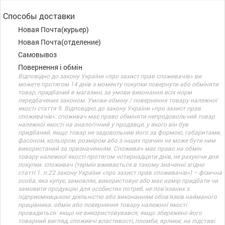
Способы доставки
Новая Почта(курьер)
Новая Почта(отделение)
Самовывоз
Повернення і обмін
Відповідно до закону України «про захист прав споживачів» ви
можете протягом 14 днів з моменту покупки повернути або обміняти
товар, придбаний в магазині, за умови виконання всіх норм
передбачених законом. Умови обміну / повернення товару належної
якості стаття 9. Відповідно до закону України «про захист прав
споживачів»: споживач має право обміняти непродовольчий товар
належної якості на аналогічний у продавця, у якого він був
придбаний, якщо товар не задовольнив його за формою, габаритами,
фасоном, кольором, розміром або з інших причин не може бути ним
використаний за призначенням. Споживач має право на обмін
товару належної якості протягом чотирнадцяти днів, не рахуючи дня
покупки. споживач (термін вживається в такому значенні згідно
статті 1. п.22 закону України «про захист прав споживачів») – фізична
особа, яка купує, замовляє, використовує або має намір придбати чи
замовити продукцію для особистих потреб, не пов’язаних з
підприємницькою діяльністю або виконанням обов’язків найманого
працівника. обмін або повернення товару належної якості
провадиться: якщо не використовувався; якщо збережено його
товарний вигляд, споживчі властивості, пломби, ярлики; на підставі