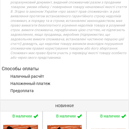
розрахунковий документ, виданий споживачеві разом з проданим
товаром. умови обміну / повернення товару неналежної якості стаття
8. Згідно із законом України «про захист прав споживачів»: в разі
виявлення протягом встановленого гарантійного строку недоліків
споживач, в порядку та в строки, встановлені законодавством, має
право вимагати безоплатного усунення недоліків товару в розумний
строк. вимоги споживача, передбачених цією статтею, не підлягають
задоволенню, якщо продавець, виробник (підприємство, що
задовольняє вимоги споживача, встановлені частиною першою цієї
статті) доведуть, що недоліки товару виникли внаслідок порушення
споживачем правил користування товаром або його зберігання.
Споживач має право брати участь у перевірці якості товару особисто
або через свого представника.
Способы оплаты
Наличный расчёт
Наложенный платеж
Предоплата
НОВИНКИ!
В наличии
В наличии
В наличии