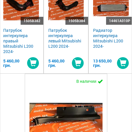
1505B382
1505B384
14461A010P
Патрубок
Патрубок
Радиатор
интеркулера
интеркулера
интеркулера
правый
левый Mitsubishi
Mitsubishi L200
Mitsubishi L200
L200 2024-
2024-
2024-
5 460,00
5 460,00
13 650,00
грн.
грн.
грн.
Купить
Купить
Ку
В наличии