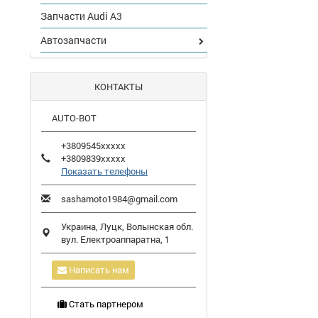
Запчасти Audi A3
Автозапчасти
КОНТАКТЫ
AUTO-BOT
+3809545xxxxx
+3809839xxxxx
Показать телефоны
sashamoto1984@gmail.com
Украина,
Луцк
,
Волынская обл.
вул. Електроаппаратна, 1
Написать нам
Стать партнером