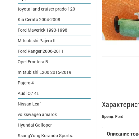
toyota land cruiser prado 120
Kia Cerato 2004-2008
Ford Maverick 1993-1998
Mitsubishi Pajero II
Ford Ranger 2006-2011
Opel Frontera B
mitsubishi L200 2015-2019
Pajero 4
Audi Q7 4L
Характерис
Nissan Leaf
volkswagen amarok
Бренд
:
Ford
Hyundai Galloper
Описание тов
SsangYong Korando Sports.