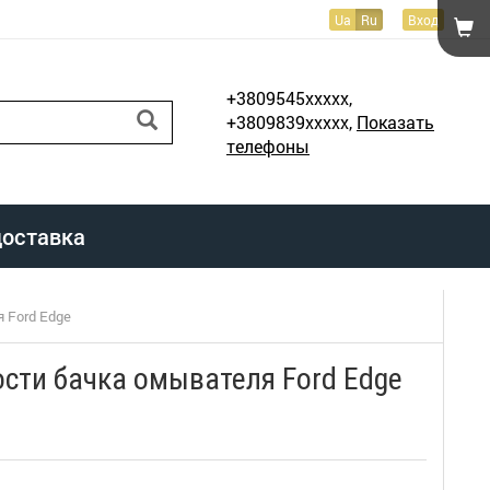
Ua
Ru
Вход
+3809545xxxxx,
+3809839xxxxx,
Показать
телефоны
доставка
 Ford Edge
сти бачка омывателя Ford Edge