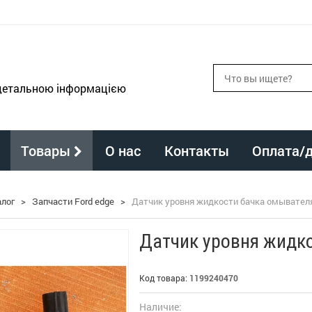
 детальною інформацією
Товары
О нас
Контакты
Оплата/
алог
>
Запчасти Ford edge
>
Датчик уровня жидкости бачка омывателя
Датчик уровня жидко
Код товара:
1199240470
Наличие: