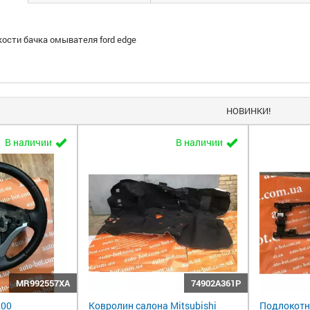
ости бачка омывателя ford edge
НОВИНКИ!
В наличии
В наличии
MR992557XA
74902A361P
200
Ковролин салона Mitsubishi
Подлокотни