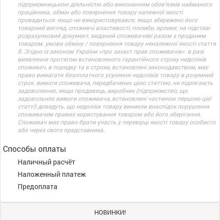
підприємницькою діяльністю або виконанням обов’язків найманого
працівника. обмін або повернення товару належної якості
провадиться: якщо не використовувався; якщо збережено його
товарний вигляд, споживчі властивості, пломби, ярлики; на підставі
розрахунковий документ, виданий споживачеві разом з проданим
товаром. умови обміну / повернення товару неналежної якості стаття
8. Згідно із законом України «про захист прав споживачів»: в разі
виявлення протягом встановленого гарантійного строку недоліків
споживач, в порядку та в строки, встановлені законодавством, має
право вимагати безоплатного усунення недоліків товару в розумний
строк. вимоги споживача, передбачених цією статтею, не підлягають
задоволенню, якщо продавець, виробник (підприємство, що
задовольняє вимоги споживача, встановлені частиною першою цієї
статті) доведуть, що недоліки товару виникли внаслідок порушення
споживачем правил користування товаром або його зберігання.
Споживач має право брати участь у перевірці якості товару особисто
або через свого представника.
Способы оплаты
Наличный расчёт
Наложенный платеж
Предоплата
НОВИНКИ!