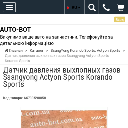
RU
Вход
AUTO-BOT
Викупимо ваше авто на запчастини. Телефонуйте за
детальною інформацією
Главная
>
Каталог
>
SsangYong Korando Sports. Actyon Sports
>
Датчик давления выхлопных газов Ssangyong Actyon Sports
Korando Sports
Датчик давления выхлопных газов
Ssangyong Actyon Sports Korando
Sports
Код товара:
A6711590058