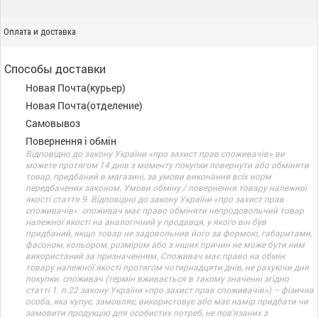
Оплата и доставка
Способы доставки
Новая Почта(курьер)
Новая Почта(отделение)
Самовывоз
Повернення і обмін
Відповідно до закону України «про захист прав споживачів» ви
можете протягом 14 днів з моменту покупки повернути або обміняти
товар, придбаний в магазині, за умови виконання всіх норм
передбачених законом. Умови обміну / повернення товару належної
якості стаття 9. Відповідно до закону України «про захист прав
споживачів»: споживач має право обміняти непродовольчий товар
належної якості на аналогічний у продавця, у якого він був
придбаний, якщо товар не задовольнив його за формою, габаритами,
фасоном, кольором, розміром або з інших причин не може бути ним
використаний за призначенням. Споживач має право на обмін
товару належної якості протягом чотирнадцяти днів, не рахуючи дня
покупки. споживач (термін вживається в такому значенні згідно
статті 1. п.22 закону України «про захист прав споживачів») – фізична
особа, яка купує, замовляє, використовує або має намір придбати чи
замовити продукцію для особистих потреб, не пов’язаних з