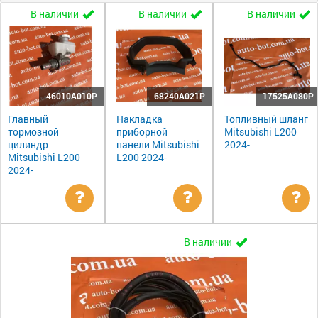
В наличии
В наличии
В наличии
46010A010P
68240A021P
17525A080P
Главный
Накладка
Топливный шланг
тормозной
приборной
Mitsubishi L200
цилиндр
панели Mitsubishi
2024-
Mitsubishi L200
L200 2024-
2024-
Уточнить
Уточнить
Ут
В наличии
цену
цену
цен